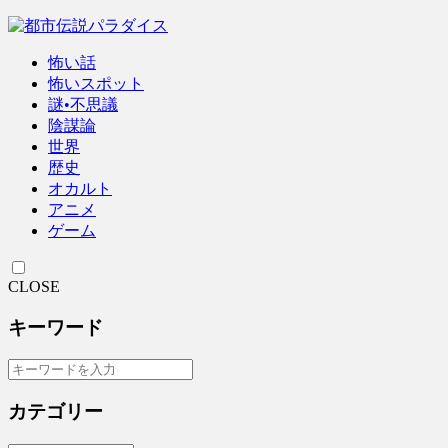
怖い話
怖いスポット
謎•不思議
陰謀論
世界
歴史
オカルト
アニメ
ゲーム
CLOSE
キーワード
カテゴリー