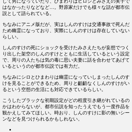
して男になっていたり、ひまわりはヒロシとみさえの実子で
はなかったりなどなど…。野原家だけでも様々な話が都市伝
説として語られている。
ちなみにアニメ版だが、実はしんのすけは交通事故で死んだ
ため幽霊になっており、実際にしんのすけは存在していない
らしい。
しんのすけの死にショックを受けたみさえたちが妄想でつく
り出した架空のしんのすけとともに生活しているという設定
で、周りの人たちは気の毒に思い夫妻に話を合わせてあげて
いるというのが都市伝説では有力だ。
ちなみにシロとひまわりは幽霊になっていしまったしんのす
けを見ることができるため、周りと齟齬なくしんのすけがい
るという空想の生活にも対応できているらしい。
こうしたブラックな初期設定がどの程度引き継がれているの
かはわからないが、都市伝説を知ったうえでもう一度作品を
観かえしてみてほしい。時おり、しんのすけに影の無いシー
ンなどを見つけられるかもしれない。