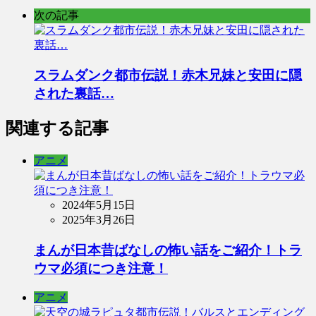
次の記事
スラムダンク都市伝説！赤木兄妹と安田に隠
された裏話…
関連する記事
アニメ
2024年5月15日
2025年3月26日
まんが日本昔ばなしの怖い話をご紹介！トラ
ウマ必須につき注意！
アニメ