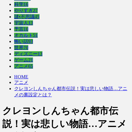
科学
16
やりすぎ
27
謎•不思議
45
宇宙人
13
予言
10
オカルト
51
怖い話
93
世界
70
ディズニー
13
ゲーム
21
アニメ
65
HOME
アニメ
クレヨンしんちゃん都市伝説！実は悲しい物語…アニ
メの裏設定とは？
クレヨンしんちゃん都市伝
説！実は悲しい物語…アニメ