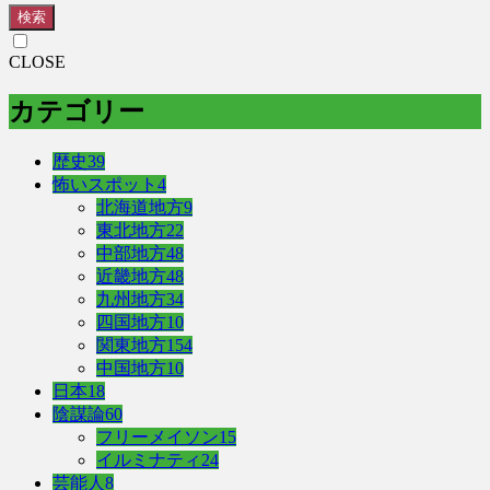
検索
CLOSE
カテゴリー
歴史
39
怖いスポット
4
北海道地方
9
東北地方
22
中部地方
48
近畿地方
48
九州地方
34
四国地方
10
関東地方
154
中国地方
10
日本
18
陰謀論
60
フリーメイソン
15
イルミナティ
24
芸能人
8