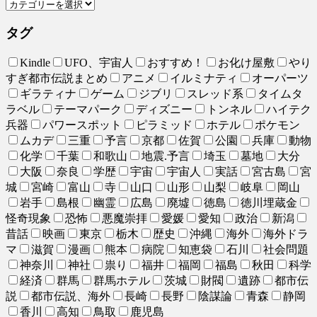
タグ
Kindle
UFO、宇宙人
おすすめ！
お化け屋敷
やり
すぎ都市伝説まとめ
アニメ
イルミナティ
オーパーツ
ギラティナ
ゲーム
ジブリ
スレッド系
タイムタ
ラベル
テーマパーク
ディズニー
トンネル
ハイテク
兵器
パワースポット
ピラミッド
ホテル
ポケモン
ムカデ
三重
予言
京都
佐賀
公園
兵庫
動物
化学
千葉
和歌山
地震.予言
埼玉
墓地
大分
大阪
奈良
学歴
宇宙
宇宙人
実話
宮古島
宮
城
宮崎
富山
寺
山口
山形
山梨
岐阜
岡山
岩手
島根
幽霊
広島
廃墟
徳島
徳川埋蔵金
怪奇現象
恐怖
悪魔崇拝
愛媛
愛知
政治
新潟
昔話
映画
東京
栃木
歴史
沖縄
海外
海外ドラ
マ
滋賀
漫画
熊本
病院
知恵袋
石川
社会問題
神奈川
神社
祟り
福井
福岡
福島
秋田
科学
経済
群馬
群馬ホテル
茨城
財閥
遺跡
都市伝
説
都市伝説、海外
長崎
長野
陰謀論
青森
静岡
香川
高知
鳥取
鹿児島