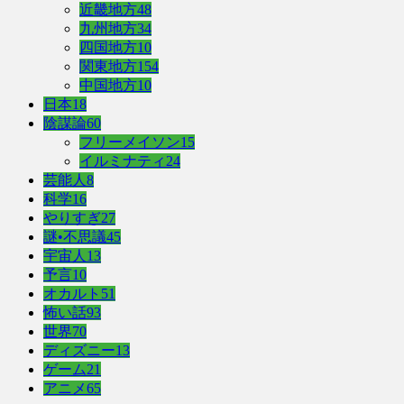
近畿地方
48
九州地方
34
四国地方
10
関東地方
154
中国地方
10
日本
18
陰謀論
60
フリーメイソン
15
イルミナティ
24
芸能人
8
科学
16
やりすぎ
27
謎•不思議
45
宇宙人
13
予言
10
オカルト
51
怖い話
93
世界
70
ディズニー
13
ゲーム
21
アニメ
65