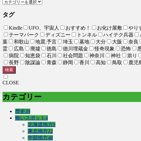
タグ
Kindle
UFO、宇宙人
おすすめ！
お化け屋敷
やり
テーマパーク
ディズニー
トンネル
ハイテク兵器
葉
和歌山
地震.予言
埼玉
墓地
大分
大阪
奈良
霊
広島
廃墟
徳島
徳川埋蔵金
怪奇現象
恐怖
病院
知恵袋
石川
社会問題
神奈川
神社
祟り
長野
陰謀論
青森
静岡
香川
高知
鳥取
鹿児
検索
CLOSE
カテゴリー
歴史
39
怖いスポット
4
北海道地方
9
東北地方
22
中部地方
48