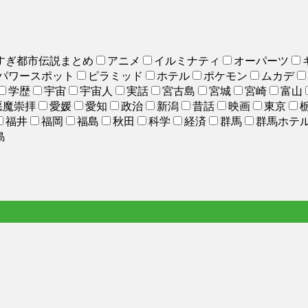
すぎ都市伝説まとめ
アニメ
イルミナティ
オーパーツ
パワースポット
ピラミッド
ホテル
ポケモン
ムカデ
学歴
宇宙
宇宙人
実話
宮古島
宮城
宮崎
富山
悪魔崇拝
愛媛
愛知
政治
新潟
昔話
映画
東京
福井
福岡
福島
秋田
科学
経済
群馬
群馬ホテ
島