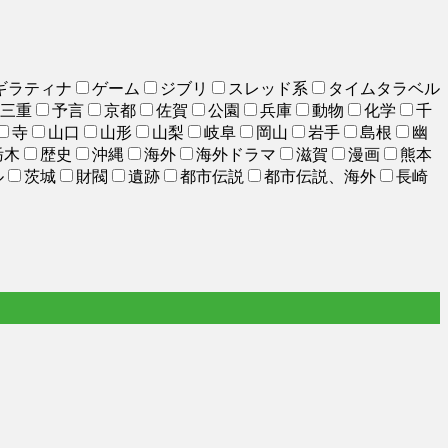
ギラティナ
ゲーム
ジブリ
スレッド系
タイムタラベル
三重
予言
京都
佐賀
公園
兵庫
動物
化学
千
寺
山口
山形
山梨
岐阜
岡山
岩手
島根
幽
栃木
歴史
沖縄
海外
海外ドラマ
滋賀
漫画
熊本
ル
茨城
財閥
遺跡
都市伝説
都市伝説、海外
長崎