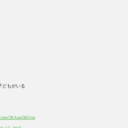
子どもがいる
er.com/2RAqg5RQog