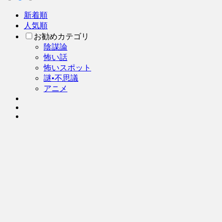
新着順
人気順
お勧めカテゴリ
陰謀論
怖い話
怖いスポット
謎•不思議
アニメ