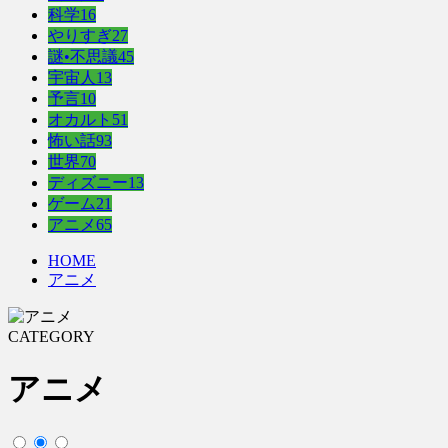
科学
16
やりすぎ
27
謎•不思議
45
宇宙人
13
予言
10
オカルト
51
怖い話
93
世界
70
ディズニー
13
ゲーム
21
アニメ
65
HOME
アニメ
CATEGORY
アニメ