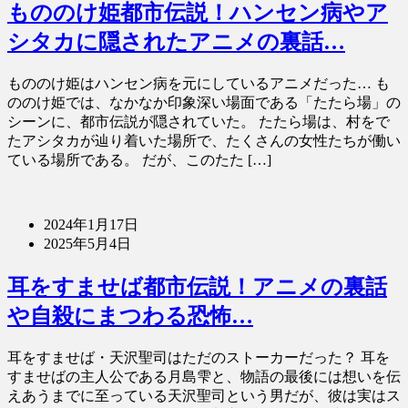
もののけ姫都市伝説！ハンセン病やア
シタカに隠されたアニメの裏話…
もののけ姫はハンセン病を元にしているアニメだった… も
ののけ姫では、なかなか印象深い場面である「たたら場」の
シーンに、都市伝説が隠されていた。 たたら場は、村をで
たアシタカが辿り着いた場所で、たくさんの女性たちが働い
ている場所である。 だが、このたた […]
2024年1月17日
2025年5月4日
耳をすませば都市伝説！アニメの裏話
や自殺にまつわる恐怖…
耳をすませば・天沢聖司はただのストーカーだった？ 耳を
すませばの主人公である月島雫と、物語の最後には想いを伝
えあうまでに至っている天沢聖司という男だが、彼は実はス