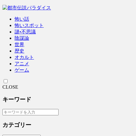
怖い話
怖いスポット
謎•不思議
陰謀論
世界
歴史
オカルト
アニメ
ゲーム
CLOSE
キーワード
カテゴリー