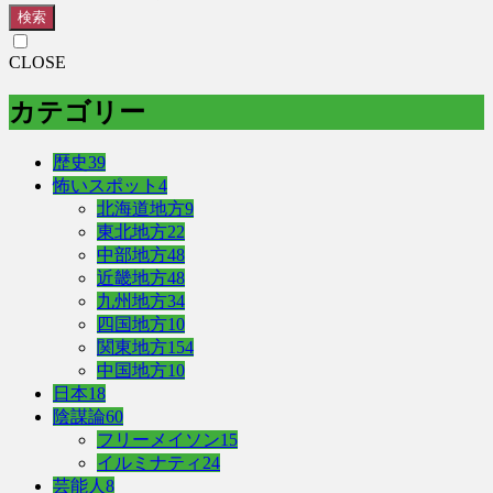
検索
CLOSE
カテゴリー
歴史
39
怖いスポット
4
北海道地方
9
東北地方
22
中部地方
48
近畿地方
48
九州地方
34
四国地方
10
関東地方
154
中国地方
10
日本
18
陰謀論
60
フリーメイソン
15
イルミナティ
24
芸能人
8