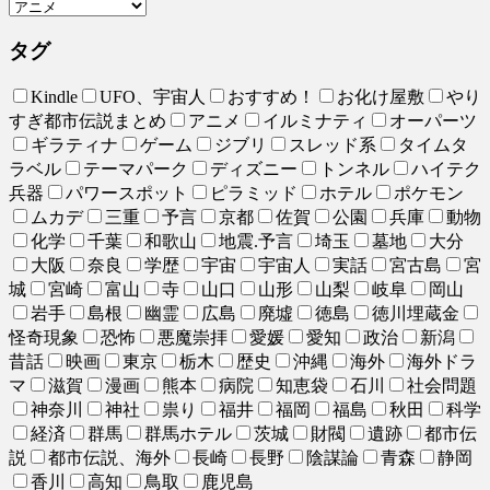
タグ
Kindle
UFO、宇宙人
おすすめ！
お化け屋敷
やり
すぎ都市伝説まとめ
アニメ
イルミナティ
オーパーツ
ギラティナ
ゲーム
ジブリ
スレッド系
タイムタ
ラベル
テーマパーク
ディズニー
トンネル
ハイテク
兵器
パワースポット
ピラミッド
ホテル
ポケモン
ムカデ
三重
予言
京都
佐賀
公園
兵庫
動物
化学
千葉
和歌山
地震.予言
埼玉
墓地
大分
大阪
奈良
学歴
宇宙
宇宙人
実話
宮古島
宮
城
宮崎
富山
寺
山口
山形
山梨
岐阜
岡山
岩手
島根
幽霊
広島
廃墟
徳島
徳川埋蔵金
怪奇現象
恐怖
悪魔崇拝
愛媛
愛知
政治
新潟
昔話
映画
東京
栃木
歴史
沖縄
海外
海外ドラ
マ
滋賀
漫画
熊本
病院
知恵袋
石川
社会問題
神奈川
神社
祟り
福井
福岡
福島
秋田
科学
経済
群馬
群馬ホテル
茨城
財閥
遺跡
都市伝
説
都市伝説、海外
長崎
長野
陰謀論
青森
静岡
香川
高知
鳥取
鹿児島