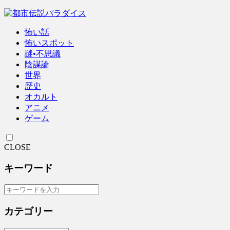
怖い話
怖いスポット
謎•不思議
陰謀論
世界
歴史
オカルト
アニメ
ゲーム
CLOSE
キーワード
カテゴリー