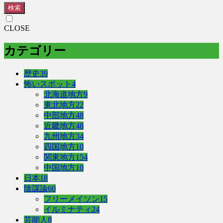
検索
CLOSE
カテゴリー
歴史
39
怖いスポット
4
北海道地方
9
東北地方
22
中部地方
48
近畿地方
48
九州地方
34
四国地方
10
関東地方
154
中国地方
10
日本
18
陰謀論
60
フリーメイソン
15
イルミナティ
24
芸能人
8