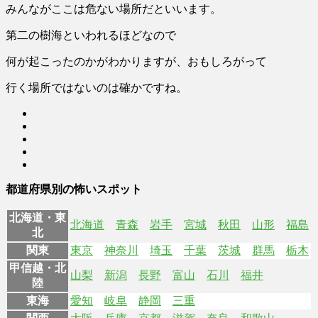
みんながここは危ない場所だといいます。
第二の樹海といわれるほどなので
何が起こったのかがわかりますが、おもしろがって
行く場所ではないのは確かですね。
都道府県別の怖いスポット
北海道・東
北海道
青森
岩手
宮城
秋田
山形
福島
北
関東
東京
神奈川
埼玉
千葉
茨城
群馬
栃木
甲信越・北
山梨
新潟
長野
富山
石川
福井
陸
東海
愛知
岐阜
静岡
三重