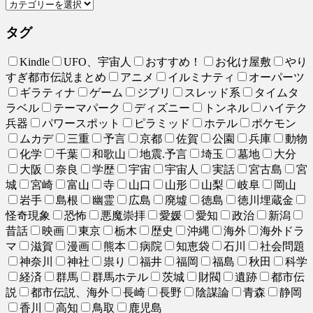
タグ
Kindle
UFO、宇宙人
おすすめ！
お化け屋敷
やり
すぎ都市伝説まとめ
アニメ
イルミナティ
オーパーツ
ギラティナ
ゲーム
ジブリ
スレッド系
タイムタ
ラベル
テーマパーク
ディズニー
トンネル
ハイテク
兵器
パワースポット
ピラミッド
ホテル
ポケモン
ムカデ
三重
予言
京都
佐賀
公園
兵庫
動物
化学
千葉
和歌山
地震.予言
埼玉
墓地
大分
大阪
奈良
学歴
宇宙
宇宙人
実話
宮古島
宮
城
宮崎
富山
寺
山口
山形
山梨
岐阜
岡山
岩手
島根
幽霊
広島
廃墟
徳島
徳川埋蔵金
怪奇現象
恐怖
悪魔崇拝
愛媛
愛知
政治
新潟
昔話
映画
東京
栃木
歴史
沖縄
海外
海外ドラ
マ
滋賀
漫画
熊本
病院
知恵袋
石川
社会問題
神奈川
神社
祟り
福井
福岡
福島
秋田
科学
経済
群馬
群馬ホテル
茨城
財閥
遺跡
都市伝
説
都市伝説、海外
長崎
長野
陰謀論
青森
静岡
香川
高知
鳥取
鹿児島