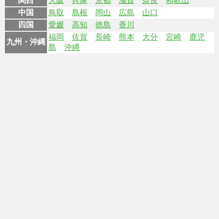
関西
大阪
兵庫
京都
滋賀
奈良
和歌山
中国
鳥取
島根
岡山
広島
山口
四国
愛媛
高知
徳島
香川
福岡
佐賀
長崎
熊本
大分
宮崎
鹿児
九州・沖縄
島
沖縄