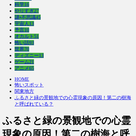
科学
16
やりすぎ
27
謎•不思議
45
宇宙人
13
予言
10
オカルト
51
怖い話
93
世界
70
ディズニー
13
ゲーム
21
アニメ
65
HOME
怖いスポット
関東地方
ふるさと緑の景観地での心霊現象の原因！第二の樹海
と呼ばれている？
ふるさと緑の景観地での心霊
現象の原因！第二の樹海と呼