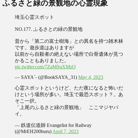
ふるさと緑の景観地の心霊現象
埼玉心霊スポット
NO.177. ふるさとの緑の景観地
昔から「第二の富士樹海」との異名を持つ雑木林
です。遊歩道はありますが
以前から自殺者の絶えない場所で白骨遺体が見つ
かることもありました。
pic.twitter.com/7ZaMSuXMzO
— SAYA´- (@BookSAYA_31)
May 4, 2023
心霊スポットというけど、ただ夜になると怖いだ
けという場所が多い。埼玉で最恐スポット？。あ
そこ一択。
「上尾のふるさと緑の景観地」 ここマジヤバ
イ。
— 鉄道伝道師 Evangelist for Railway
(@MrEH200buru)
April 7, 2023