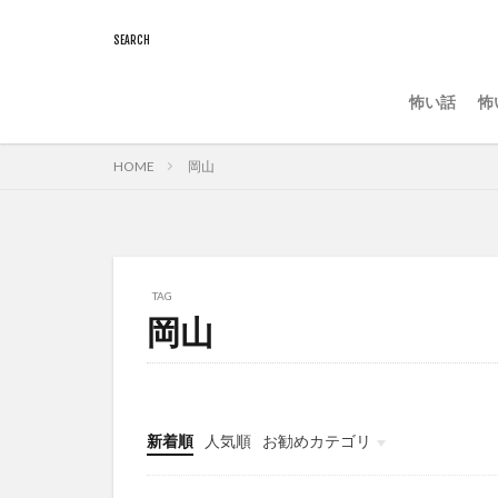
怖い話
怖
HOME
岡山
TAG
岡山
新着順
人気順
お勧めカテゴリ
陰謀論
怖い話
怖いスポット
謎•不思議
アニメ