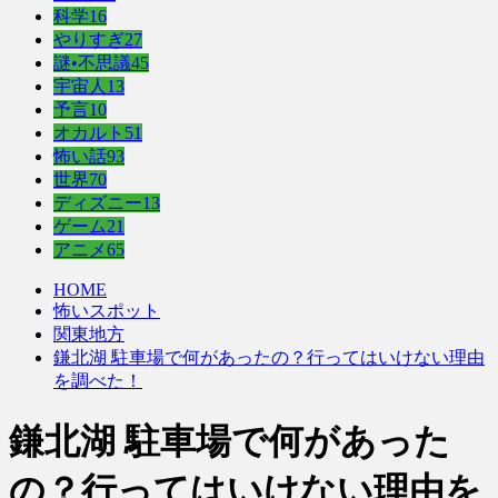
科学
16
やりすぎ
27
謎•不思議
45
宇宙人
13
予言
10
オカルト
51
怖い話
93
世界
70
ディズニー
13
ゲーム
21
アニメ
65
HOME
怖いスポット
関東地方
鎌北湖 駐車場で何があったの？行ってはいけない理由
を調べた！
鎌北湖 駐車場で何があった
の？行ってはいけない理由を