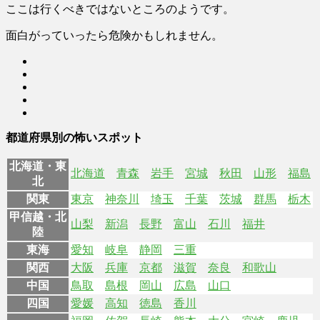
ここは行くべきではないところのようです。
面白がっていったら危険かもしれません。
都道府県別の怖いスポット
北海道・東
北海道
青森
岩手
宮城
秋田
山形
福島
北
関東
東京
神奈川
埼玉
千葉
茨城
群馬
栃木
甲信越・北
山梨
新潟
長野
富山
石川
福井
陸
東海
愛知
岐阜
静岡
三重
関西
大阪
兵庫
京都
滋賀
奈良
和歌山
中国
鳥取
島根
岡山
広島
山口
四国
愛媛
高知
徳島
香川