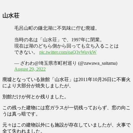
山水荘
毛呂山町の鎌北湖に不気味に佇む廃墟。
当時の名は「山水荘」で、1997年に閉業。
現在は湖のどちら側から回っても立ち入ることは
できない。
pic.twitter.com/oaQ3vWuykW
— ざわわ@埼玉県市町村巡り (@zawawa_saitama)
August 29, 2022
廃墟となっている旅館「山水荘」は
2011年10月26日に不審火
により大部分が焼失
しましたが、
別館だけが何とか残りました。
この残った建物には窓ガラスが一切残っておらず、窓の向こ
うは真っ暗です。
元々はこの建物以外にも施設が存在していましたが、火事で
全て失われました。