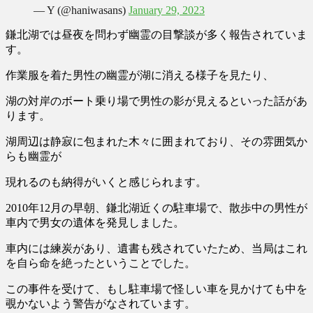
— Y (@haniwasans)
January 29, 2023
鎌北湖では昼夜を問わず
幽霊の目撃談
が多く報告されていま
す。
作業服を着た男性の幽霊が湖に消える様子を見たり、
湖の対岸のボート乗り場で男性の影が見えるといった話があ
ります。
湖周辺は静寂に包まれた木々に囲まれており、その雰囲気か
らも幽霊が
現れるのも納得がいくと感じられます。
2010年12月の早朝、鎌北湖近くの駐車場で、散歩中の男性が
車内で男女の遺体を発見しました。
車内には練炭があり、遺書も残されていたため、当局はこれ
を自ら命を絶ったということでした。
この事件を受けて、もし駐車場で怪しい車を見かけても中を
覗かないよう警告がなされています。