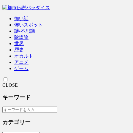
怖い話
怖いスポット
謎•不思議
陰謀論
世界
歴史
オカルト
アニメ
ゲーム
CLOSE
キーワード
カテゴリー