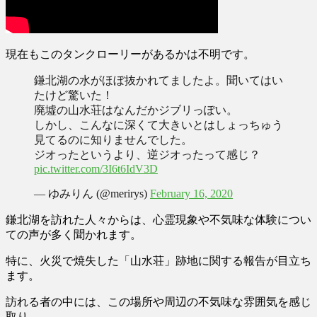
現在もこのタンクローリーがあるかは不明です。
鎌北湖の水がほぼ抜かれてましたよ。聞いてはい
たけど驚いた！
廃墟の山水荘はなんだかジブリっぽい。
しかし、こんなに深くて大きいとはしょっちゅう
見てるのに知りませんでした。
ジオったというより、逆ジオったって感じ？
pic.twitter.com/3I6t6IdV3D
— ゆみりん (@merirys)
February 16, 2020
鎌北湖を訪れた人々からは、
心霊現象や不気味な体験につい
ての声
が多く聞かれます。
特に、火災で焼失した「山水荘」跡地に関する報告が目立ち
ます。
訪れる者の中には、この場所や周辺の不気味な雰囲気を感じ
取り、