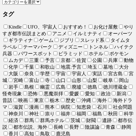
タグ
Kindle
UFO、宇宙人
おすすめ！
お化け屋敷
やり
すぎ都市伝説まとめ
アニメ
イルミナティ
オーパーツ
ギラティナ
ゲーム
ジブリ
スレッド系
タイムタ
ラベル
テーマパーク
ディズニー
トンネル
ハイテク
兵器
パワースポット
ピラミッド
ホテル
ポケモン
ムカデ
三重
予言
京都
佐賀
公園
兵庫
動物
化学
千葉
和歌山
地震.予言
埼玉
墓地
大分
大阪
奈良
学歴
宇宙
宇宙人
実話
宮古島
宮
城
宮崎
富山
寺
山口
山形
山梨
岐阜
岡山
岩手
島根
幽霊
広島
廃墟
徳島
徳川埋蔵金
怪奇現象
恐怖
悪魔崇拝
愛媛
愛知
政治
新潟
昔話
映画
東京
栃木
歴史
沖縄
海外
海外ドラ
マ
滋賀
漫画
熊本
病院
知恵袋
石川
社会問題
神奈川
神社
祟り
福井
福岡
福島
秋田
科学
経済
群馬
群馬ホテル
茨城
財閥
遺跡
都市伝
説
都市伝説、海外
長崎
長野
陰謀論
青森
静岡
香川
高知
鳥取
鹿児島