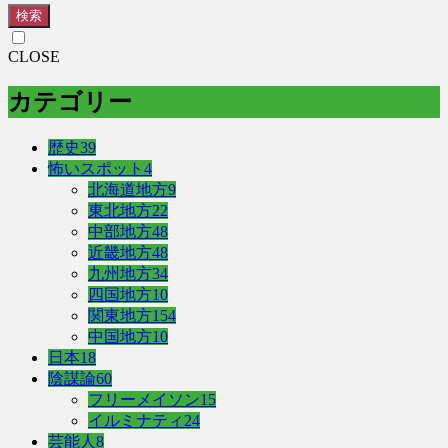
検索
CLOSE
カテゴリー
歴史
39
怖いスポット
4
北海道地方
9
東北地方
22
中部地方
48
近畿地方
48
九州地方
34
四国地方
10
関東地方
154
中国地方
10
日本
18
陰謀論
60
フリーメイソン
15
イルミナティ
24
芸能人
8