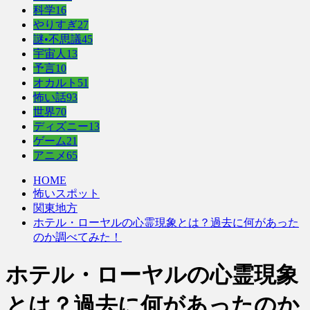
科学
16
やりすぎ
27
謎•不思議
45
宇宙人
13
予言
10
オカルト
51
怖い話
93
世界
70
ディズニー
13
ゲーム
21
アニメ
65
HOME
怖いスポット
関東地方
ホテル・ローヤルの心霊現象とは？過去に何があった
のか調べてみた！
ホテル・ローヤルの心霊現象
とは？過去に何があったのか