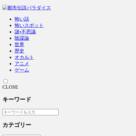
怖い話
怖いスポット
謎•不思議
陰謀論
世界
歴史
オカルト
アニメ
ゲーム
CLOSE
キーワード
カテゴリー