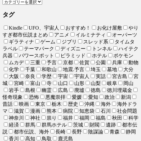
タグ
Kindle
UFO、宇宙人
おすすめ！
お化け屋敷
やり
すぎ都市伝説まとめ
アニメ
イルミナティ
オーパーツ
ギラティナ
ゲーム
ジブリ
スレッド系
タイムタ
ラベル
テーマパーク
ディズニー
トンネル
ハイテク
兵器
パワースポット
ピラミッド
ホテル
ポケモン
ムカデ
三重
予言
京都
佐賀
公園
兵庫
動物
化学
千葉
和歌山
地震.予言
埼玉
墓地
大分
大阪
奈良
学歴
宇宙
宇宙人
実話
宮古島
宮
城
宮崎
富山
寺
山口
山形
山梨
岐阜
岡山
岩手
島根
幽霊
広島
廃墟
徳島
徳川埋蔵金
怪奇現象
恐怖
悪魔崇拝
愛媛
愛知
政治
新潟
昔話
映画
東京
栃木
歴史
沖縄
海外
海外ドラ
マ
滋賀
漫画
熊本
病院
知恵袋
石川
社会問題
神奈川
神社
祟り
福井
福岡
福島
秋田
科学
経済
群馬
群馬ホテル
茨城
財閥
遺跡
都市伝
説
都市伝説、海外
長崎
長野
陰謀論
青森
静岡
香川
高知
鳥取
鹿児島