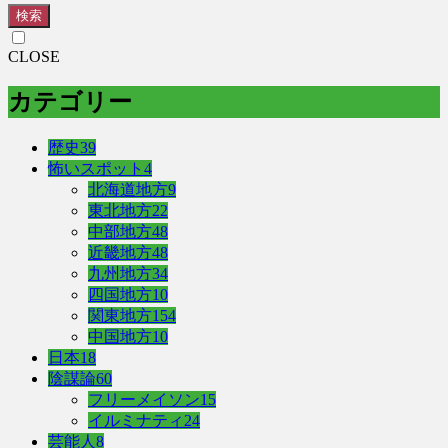
検索
CLOSE
カテゴリー
歴史
39
怖いスポット
4
北海道地方
9
東北地方
22
中部地方
48
近畿地方
48
九州地方
34
四国地方
10
関東地方
154
中国地方
10
日本
18
陰謀論
60
フリーメイソン
15
イルミナティ
24
芸能人
8