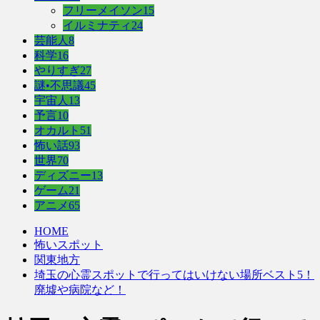
フリーメイソン
15
イルミナティ
24
芸能人
8
科学
16
やりすぎ
27
謎•不思議
45
宇宙人
13
予言
10
オカルト
51
怖い話
93
世界
70
ディズニー
13
ゲーム
21
アニメ
65
HOME
怖いスポット
関東地方
埼玉の心霊スポットで行ってはいけない場所ベスト5！
廃墟や病院など！