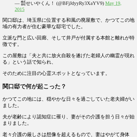
— ㍿せいやくん！ (@BFjJdyyRy3XaYV9)
May 19,
2015
関口邸は、埼玉県に位置する
和風の廃屋敷
で、かつてこの地
域の有力者が住む豪華な邸宅でした。
立派な門と広い回廊、そして井戸が付属する本館と離れが特
徴です。
この屋敷は「
夫と共に放火自殺を遂げた老婦人の幽霊が現れ
る
」という話で知られ、
そのために注目の心霊スポットとなっています。
関口邸で何が起こった？
かつてこの地には、穏やかな日々を過ごしていた
老夫婦
がい
ました。
夫が老齢により認知症に罹り、妻がその介護を担う日々が始
まりました。
老々介護の厳しさは想像を超えるもので、妻はやがて身体