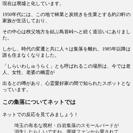
現在は廃墟と化しています。
1950年代には、この地で林業と炭焼きを生業とする約23軒の
家族が生活
しており、
その中心は秩父地方を結ぶ鳥首峠へと続く道沿いにありまし
た。
しかし、時代の変遷と共に人々は集落を離れ、1985年以降は
誰も住まなくなりました。
「しらいわしゅうらく」
とも呼ばれるこの場所は、今では老
人、女性、老婆の幽霊が
出るとの噂があり、心霊愛好家の間で知られたスポットとな
っています。
この集落についてネットでは
ネットでの反応を見てみましょう！
埼玉の有名な廃村・白岩集落のスモールバードが
消失したらしいですね。廃墟ファンから愛されて