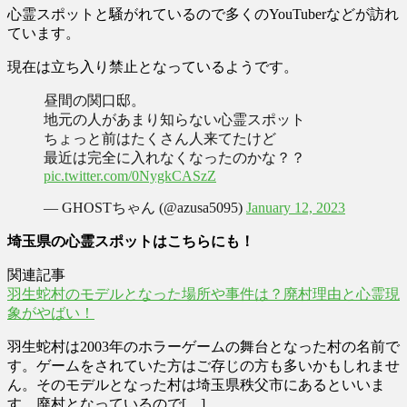
心霊スポットと騒がれているので多くのYouTuberなどが訪れ
ています。
現在は立ち入り禁止となっているようです。
昼間の関口邸。
地元の人があまり知らない心霊スポット
ちょっと前はたくさん人来てたけど
最近は完全に入れなくなったのかな？？
pic.twitter.com/0NygkCASzZ
— GHOSTちゃん (@azusa5095)
January 12, 2023
埼玉県の心霊スポットはこちらにも！
関連記事
羽生蛇村のモデルとなった場所や事件は？廃村理由と心霊現
象がやばい！
羽生蛇村は2003年のホラーゲームの舞台となった村の名前で
す。ゲームをされていた方はご存じの方も多いかもしれませ
ん。そのモデルとなった村は埼玉県秩父市にあるといいま
す。廃村となっているので[…]