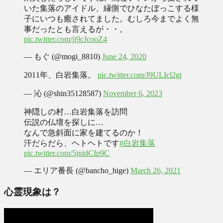
いた集落のアイドル、縁側でひなたぼっこする様
子にいつも癒されてました。むしろ今までよく無
事だったとも言えるが・・。
pic.twitter.com/jj9cJcooZ4
— もぐ (@mogi_8810)
June 24, 2020
2011年、白岩集落。
pic.twitter.com/J9ULIcl2gj
— 沁 (@shin35128587)
November 6, 2023
神隠しの村…白岩集落を訪問
伝説の仏壇を探しに…
なんで急斜面に家を建てるのか！
汗だらだら、ヘトヘトです
#白岩集落
pic.twitter.com/5jnidCIp9C
— エリア番長 (@bancho_hige)
March 26, 2021
心霊現象は？