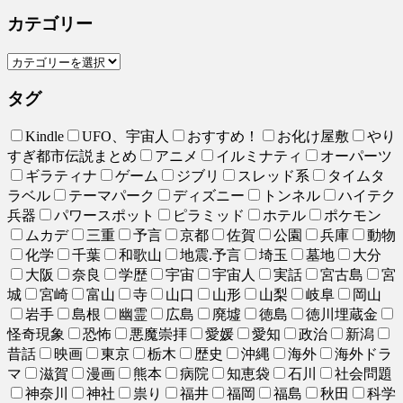
カテゴリー
タグ
Kindle
UFO、宇宙人
おすすめ！
お化け屋敷
やり
すぎ都市伝説まとめ
アニメ
イルミナティ
オーパーツ
ギラティナ
ゲーム
ジブリ
スレッド系
タイムタ
ラベル
テーマパーク
ディズニー
トンネル
ハイテク
兵器
パワースポット
ピラミッド
ホテル
ポケモン
ムカデ
三重
予言
京都
佐賀
公園
兵庫
動物
化学
千葉
和歌山
地震.予言
埼玉
墓地
大分
大阪
奈良
学歴
宇宙
宇宙人
実話
宮古島
宮
城
宮崎
富山
寺
山口
山形
山梨
岐阜
岡山
岩手
島根
幽霊
広島
廃墟
徳島
徳川埋蔵金
怪奇現象
恐怖
悪魔崇拝
愛媛
愛知
政治
新潟
昔話
映画
東京
栃木
歴史
沖縄
海外
海外ドラ
マ
滋賀
漫画
熊本
病院
知恵袋
石川
社会問題
神奈川
神社
祟り
福井
福岡
福島
秋田
科学