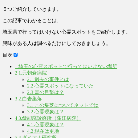
５つご紹介していきます。
この記事でわかることは、
埼玉県で行ってはいけない心霊スポットをご紹介します。
興味がある人は調べるだけにしておきましょう。
目次
1
埼玉の心霊スポットで行ってはいけない場所
2
1.元朝倉病院
2.1
過去の事件とは
2.2
心霊スポットになっていた
2.3
霊の目撃は？
3
2.白岩集落
3.1
この集落についてネットでは
3.2
心霊現象は？
4
3.飯能廃診療所（蓮江病院）
4.1
心霊現象は？
4.2
現在は更地
5
4.ダイアナ研究所