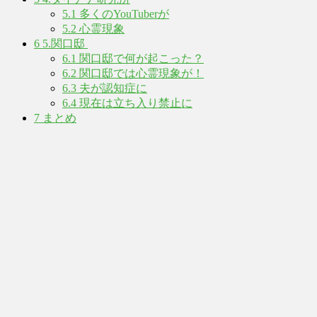
5.1
多くのYouTuberが
5.2
心霊現象
6
5.関口邸
6.1
関口邸で何が起こった？
6.2
関口邸では心霊現象が！
6.3
夫が認知症に
6.4
現在は立ち入り禁止に
7
まとめ