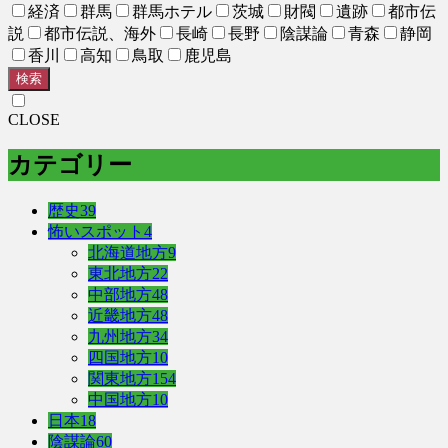
経済
群馬
群馬ホテル
茨城
財閥
遺跡
都市伝
説
都市伝説、海外
長崎
長野
陰謀論
青森
静岡
香川
高知
鳥取
鹿児島
検索
CLOSE
カテゴリー
歴史
39
怖いスポット
4
北海道地方
9
東北地方
22
中部地方
48
近畿地方
48
九州地方
34
四国地方
10
関東地方
154
中国地方
10
日本
18
陰謀論
60