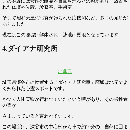
この廃墟には女性の幽霊が目撃されるとの噂があり、放置さ
れた仏壇や位牌、診察室、手術室、
そして昭和天皇の写真が飾られた応接間など、多くの見所が
ありました。
現在はこの
廃墟は解体され、跡地は更地
となっています。
4.
ダイアナ研究所
出典元
埼玉県深谷市に位置する「
ダイアナ研究室
」廃墟は地元でよ
く知られた心霊スポットです。
かつて
人体実験が行われていた
という噂があり、その犠牲者
の霊が
さまよっていると言われています。
この場所は、深谷市の中心部から車で約10分の、自然に囲ま