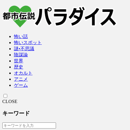
怖い話
怖いスポット
謎•不思議
陰謀論
世界
歴史
オカルト
アニメ
ゲーム
CLOSE
キーワード