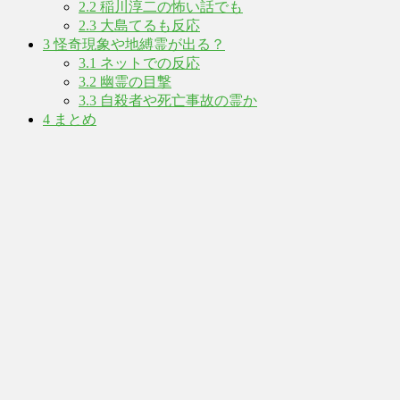
2.2
稲川淳二の怖い話でも
2.3
大島てるも反応
3
怪奇現象や地縛霊が出る？
3.1
ネットでの反応
3.2
幽霊の目撃
3.3
自殺者や死亡事故の霊か
4
まとめ