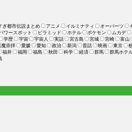
すぎ都市伝説まとめ
アニメ
イルミナティ
オーパーツ
パワースポット
ピラミッド
ホテル
ポケモン
ムカデ
学歴
宇宙
宇宙人
実話
宮古島
宮城
宮崎
富山
悪魔崇拝
愛媛
愛知
政治
新潟
昔話
映画
東京
福井
福岡
福島
秋田
科学
経済
群馬
群馬ホテ
島