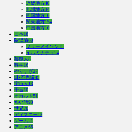
近畿地方
48
九州地方
34
四国地方
10
関東地方
154
中国地方
10
日本
18
陰謀論
60
フリーメイソン
15
イルミナティ
24
芸能人
8
科学
16
やりすぎ
27
謎•不思議
45
宇宙人
13
予言
10
オカルト
51
怖い話
93
世界
70
ディズニー
13
ゲーム
21
アニメ
65