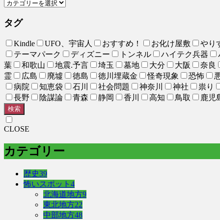
タグ
Kindle
UFO、宇宙人
おすすめ！
お化け屋敷
やり
テーマパーク
ディズニー
トンネル
ハイテク兵器
葉
和歌山
地震.予言
埼玉
墓地
大分
大阪
奈良
霊
広島
廃墟
徳島
徳川埋蔵金
怪奇現象
恐怖
病院
知恵袋
石川
社会問題
神奈川
神社
祟り
長野
陰謀論
青森
静岡
香川
高知
鳥取
鹿児
検索
CLOSE
カテゴリー
歴史
39
怖いスポット
4
北海道地方
9
東北地方
22
中部地方
48