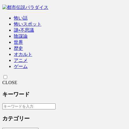
怖い話
怖いスポット
謎•不思議
陰謀論
世界
歴史
オカルト
アニメ
ゲーム
CLOSE
キーワード
カテゴリー