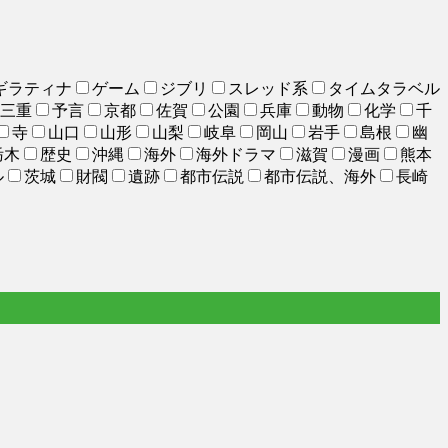
ギラティナ
ゲーム
ジブリ
スレッド系
タイムタラベル
三重
予言
京都
佐賀
公園
兵庫
動物
化学
千
寺
山口
山形
山梨
岐阜
岡山
岩手
島根
幽
栃木
歴史
沖縄
海外
海外ドラマ
滋賀
漫画
熊本
ル
茨城
財閥
遺跡
都市伝説
都市伝説、海外
長崎