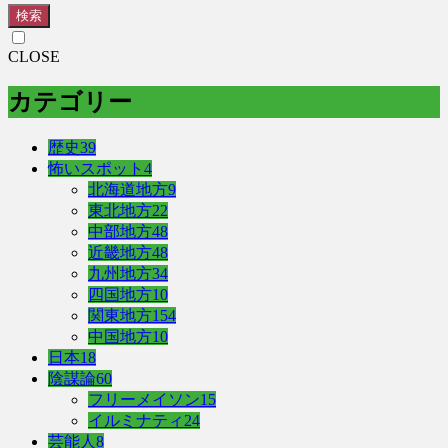
検索
CLOSE
カテゴリー
歴史
39
怖いスポット
4
北海道地方
9
東北地方
22
中部地方
48
近畿地方
48
九州地方
34
四国地方
10
関東地方
154
中国地方
10
日本
18
陰謀論
60
フリーメイソン
15
イルミナティ
24
芸能人
8