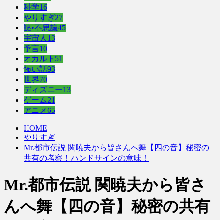
科学
16
やりすぎ
27
謎•不思議
45
宇宙人
13
予言
10
オカルト
51
怖い話
93
世界
70
ディズニー
13
ゲーム
21
アニメ
65
HOME
やりすぎ
Mr.都市伝説 関暁夫から皆さんへ舞【四の音】秘密の
共有の考察！ハンドサインの意味！
Mr.都市伝説 関暁夫から皆さ
んへ舞【四の音】秘密の共有