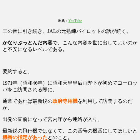
出典：
YouTube
三の音に引き続き、JALの元熟練パイロットの話が続く。
かなりぶっとんだ内容
で、こんな内容を世に出してよいのか
と不安になるレベルである。
要約すると、
1971年（昭和46年）に昭和天皇皇后両陛下が初めてヨーロッ
パをご訪問される際に、
通常であれば最新鋭の
政府専用機
を利用して訪問するのだ
が、
出発の直前になって宮内庁から連絡が入り、
最新鋭の飛行機ではなくて、この番号の機番にしてほしいと
機番の指定があった
とのこと。