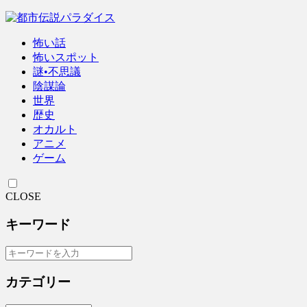
怖い話
怖いスポット
謎•不思議
陰謀論
世界
歴史
オカルト
アニメ
ゲーム
CLOSE
キーワード
カテゴリー