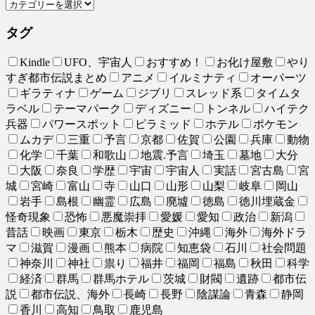
タグ
Kindle
UFO、宇宙人
おすすめ！
お化け屋敷
やり
すぎ都市伝説まとめ
アニメ
イルミナティ
オーパーツ
ギラティナ
ゲーム
ジブリ
スレッド系
タイムタ
ラベル
テーマパーク
ディズニー
トンネル
ハイテク
兵器
パワースポット
ピラミッド
ホテル
ポケモン
ムカデ
三重
予言
京都
佐賀
公園
兵庫
動物
化学
千葉
和歌山
地震.予言
埼玉
墓地
大分
大阪
奈良
学歴
宇宙
宇宙人
実話
宮古島
宮
城
宮崎
富山
寺
山口
山形
山梨
岐阜
岡山
岩手
島根
幽霊
広島
廃墟
徳島
徳川埋蔵金
怪奇現象
恐怖
悪魔崇拝
愛媛
愛知
政治
新潟
昔話
映画
東京
栃木
歴史
沖縄
海外
海外ドラ
マ
滋賀
漫画
熊本
病院
知恵袋
石川
社会問題
神奈川
神社
祟り
福井
福岡
福島
秋田
科学
経済
群馬
群馬ホテル
茨城
財閥
遺跡
都市伝
説
都市伝説、海外
長崎
長野
陰謀論
青森
静岡
香川
高知
鳥取
鹿児島