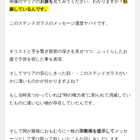
画像のマリアの
お腹を
見てみてください、わかりますか？
妊
娠しているんです。
このステンドガラスのメッセージ濃度ヤバイです。
キリストと手を繋ぎ親密の深さを見せつつ、ふっくらしたお
腹で子供を宿した事を表現、
そしてマリアの安心しきった顔・・このステンドガラスがい
かに凄いものかが分かりますよね？
もし当時見つかっていれば”時の権力者”に割られて消滅してい
たものに違いない物が存在していたんです。
そして関が最後におもむろに一枚の
宗教画を提示して
メッセ
ージとして受け取って欲しいとこんな話しをしだします