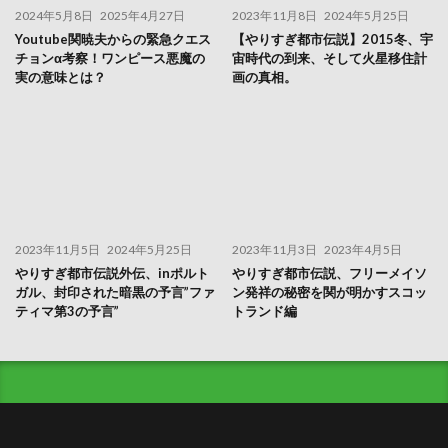
2024年5月8日
2025年4月27日
2023年11月8日
2024年5月25日
Youtube関暁夫からの緊急クエス
【やりすぎ都市伝説】2015冬、宇
チョンα考察！ワンピース悪魔の
宙時代の到来、そして火星移住計
実の意味とは？
画の真相。
2023年11月5日
2024年5月25日
2023年11月3日
2023年4月5日
やりすぎ都市伝説外伝、inポルト
やりすぎ都市伝説、フリーメイソ
ガル、封印された暗黒の予言”ファ
ン発祥の秘密を関が明かすスコッ
ティマ第3の予言”
トランド編