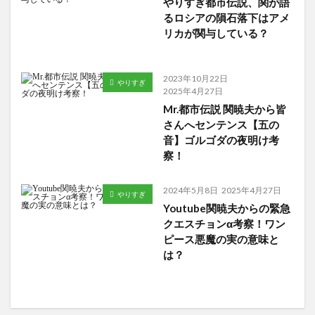
やりすぎ都市伝説、関が語
るロシアの隕石落下はアメ
リカが関与している？
2023年10月22日
やりすぎ
2025年4月27日
Mr.都市伝説 関暁夫から皆
さんへセンテンス【五の
音】ゴルゴダの夜明け考
察！
2024年5月8日
2025年4月27日
やりすぎ
Youtube関暁夫からの緊急
クエスチョンα考察！ワン
ピース悪魔の実の意味と
は？