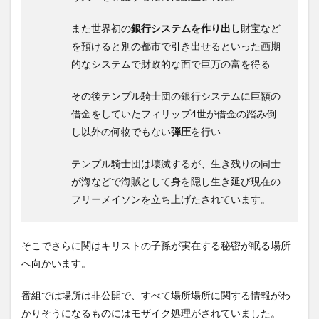
また世界初の
銀行システムを作り出し
財宝など
を預けると別の都市で引き出せるといった画期
的なシステムで財政的な面で巨万の富を得る
その後テンプル騎士団の銀行システムに巨額の
借金をしていたフィリップ4世が借金の踏み倒
し以外の何物でもない
弾圧
を行い
テンプル騎士団は壊滅するが、生き残りの同士
が海などで海賊として身を隠し生き延び現在の
フリーメイソンを立ち上げたされています。
そこでさらに関はキリストの子孫が実在する秘密が眠る場所
へ向かいます。
番組では場所は非公開で、すべて場所場所に関する情報がわ
かりそうになるものにはモザイク処理がされていました。