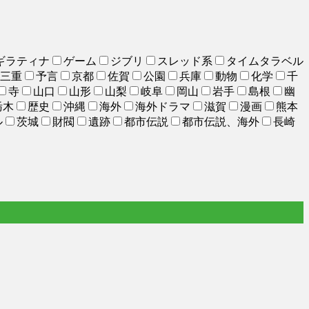
ギラティナ
ゲーム
ジブリ
スレッド系
タイムタラベル
三重
予言
京都
佐賀
公園
兵庫
動物
化学
千
寺
山口
山形
山梨
岐阜
岡山
岩手
島根
幽
栃木
歴史
沖縄
海外
海外ドラマ
滋賀
漫画
熊本
ル
茨城
財閥
遺跡
都市伝説
都市伝説、海外
長崎