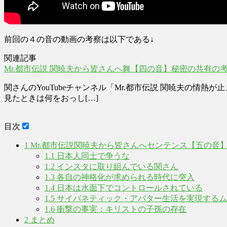
前回の４の音の動画の考察は以下である↓
関連記事
Mr.都市伝説 関暁夫から皆さんへ舞【四の音】秘密の共有の
関さんのYouTubeチャンネル「Mr.都市伝説 関暁夫の
見たときは何をおっし[…]
目次
1
Mr.都市伝説関暁夫から皆さんへセンテンス【五の音
1.1
日本人同士で争うな
1.2
インスタに取り組んでいる関さん
1.3
各自の神格化が求められる時代に突入
1.4
日本は水面下でコントロールされている
1.5
サイバネティック・アバター生活を実現するム
1.6
衝撃の事実：キリストの子孫の存在
2
まとめ