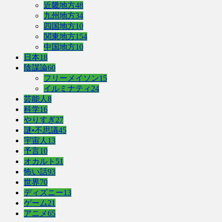
近畿地方
48
九州地方
34
四国地方
10
関東地方
154
中国地方
10
日本
18
陰謀論
60
フリーメイソン
15
イルミナティ
24
芸能人
8
科学
16
やりすぎ
27
謎•不思議
45
宇宙人
13
予言
10
オカルト
51
怖い話
93
世界
70
ディズニー
13
ゲーム
21
アニメ
65