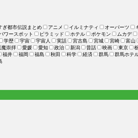
すぎ都市伝説まとめ
アニメ
イルミナティ
オーパーツ
パワースポット
ピラミッド
ホテル
ポケモン
ムカデ
学歴
宇宙
宇宙人
実話
宮古島
宮城
宮崎
富山
悪魔崇拝
愛媛
愛知
政治
新潟
昔話
映画
東京
福井
福岡
福島
秋田
科学
経済
群馬
群馬ホテ
島