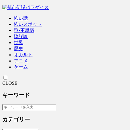
怖い話
怖いスポット
謎•不思議
陰謀論
世界
歴史
オカルト
アニメ
ゲーム
CLOSE
キーワード
カテゴリー