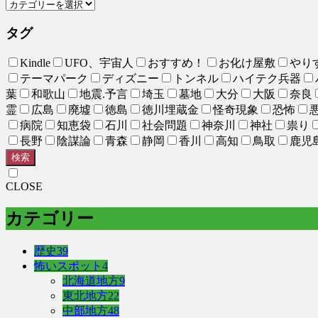
タグ
Kindle
UFO、宇宙人
おすすめ！
お化け屋敷
やり
テーマパーク
ディズニー
トンネル
ハイテク兵器
葉
和歌山
地震.予言
埼玉
墓地
大分
大阪
奈良
霊
広島
廃墟
徳島
徳川埋蔵金
怪奇現象
恐怖
病院
知恵袋
石川
社会問題
神奈川
神社
祟り
長野
陰謀論
青森
静岡
香川
高知
鳥取
鹿児
検索
CLOSE
カテゴリー
歴史
39
怖いスポット
4
北海道地方
9
東北地方
22
中部地方
48