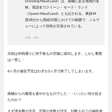
Dronning Maud Land）は、南極にある地域の名
称。英語名でクイーン・モード・ランド
（Queen Maud Land）とも記される。東経44
度38分から西経20度にかけての範囲で、ノルウ
ェーによって領有が主張されている。
出典：wiki
当初は作戦通りに何千枚もの空撮に成功します。しかし事態
は一変し・
6ヶ月の遠征予定はわずか2ヶ月で終了してしまいます。
南極からの撤退も速やかなものでした・・いったい何が起き
たのか？
まず潜水艦の沈没、空母の半数が沈没、10数人以上の犠牲者