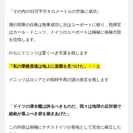
「その内の33万平方キロメートルの空撮に成功」
飛行部隊の任務は無事成功し次はユーボートに移り、指揮官
はカール・ドニッツ、ドイツのユーボートは極秘に南極大陸
を目指します。
のちにドニッツは驚くべき言葉を残します
「私の乗務員達は地上に楽園を見つけた」・・と
ドニッツはロシアとの戦時中再び謎の発言を残します
「
ドイツの潜水艦は誇るべきものだ、我々は地球の反対側で
総統が喜ぶべき砦を築きあげた」
この内容は南極にナチスドイツが基地として完全に確立した