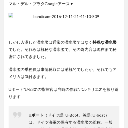
マル・デル・プラタGoogleアース▼
しかし入港した潜水艦は通常の潜水艦ではなく
特殊な潜水艦
でした。それらは極秘な潜水艦で、その為内容は現在まで秘
密にされてきました。
潜水艦の乗務員は事情聴取には消極的でしたが、それでもア
メリカは気付きます。
Uボート”U-530”の指揮官は当時の作戦”バルキリエ2”を振り返
ります
Uボート
（ドイツ語: U-Boot、英語: U-boat）
は、ドイツ海軍の保有する潜水艦の総称。一般