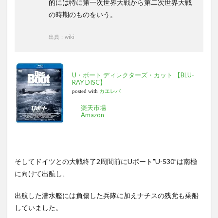
的には特に第一次世界大戦から第二次世界大戦
の時期のものをいう。
出典：wiki
U・ボート ディレクターズ・カット 【BLU-
RAY DISC】
posted with
カエレバ
楽天市場
Amazon
そしてドイツとの大戦終了2周間前にUボート”U-530”は南極
に向けて出航し、
出航した潜水艦には負傷した兵隊に加えナチスの残党も乗船
していました。