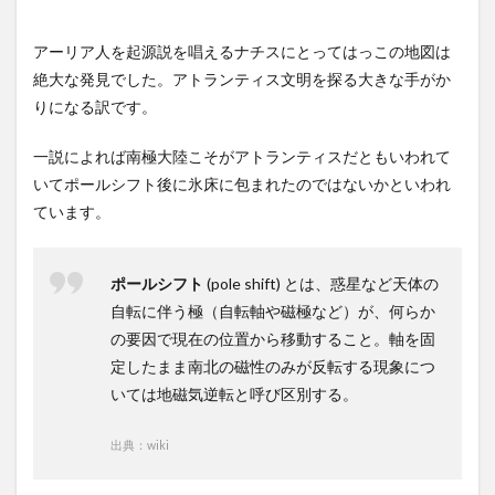
アーリア人を起源説を唱えるナチスにとってはっこの地図は
絶大な発見でした。アトランティス文明を探る大きな手がか
りになる訳です。
一説によれば南極大陸こそがアトランティスだともいわれて
いてポールシフト後に氷床に包まれたのではないかといわれ
ています。
ポールシフト
(pole shift) とは、惑星など天体の
自転に伴う極（自転軸や磁極など）が、何らか
の要因で現在の位置から移動すること。軸を固
定したまま南北の磁性のみが反転する現象につ
いては地磁気逆転と呼び区別する。
出典：wiki