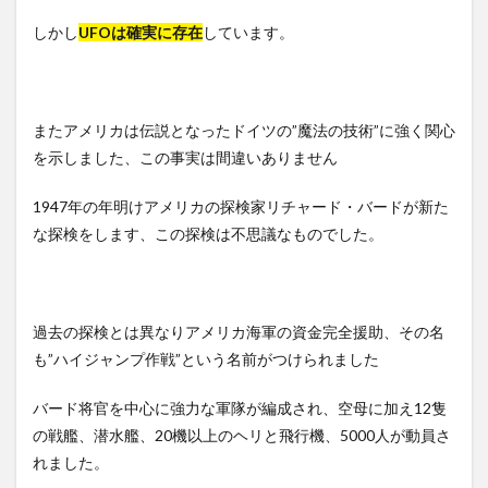
しかし
UFOは確実に存在
しています。
またアメリカは伝説となったドイツの”魔法の技術”に強く関心
を示しました、この事実は間違いありません
1947年の年明けアメリカの探検家リチャード・バードが新た
な探検をします、この探検は不思議なものでした。
過去の探検とは異なりアメリカ海軍の資金完全援助、その名
も”ハイジャンプ作戦”という名前がつけられました
バード将官を中心に強力な軍隊が編成され、空母に加え12隻
の戦艦、潜水艦、20機以上のヘリと飛行機、5000人が動員さ
れました。