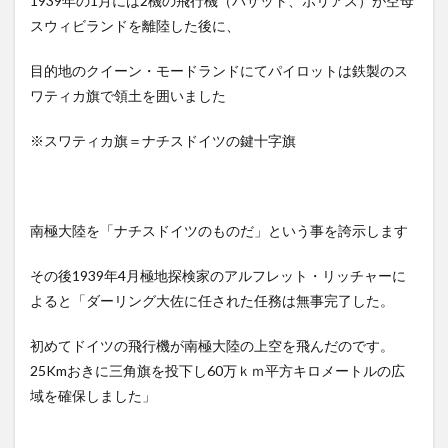
1939年の1月には2機の飛行機（バサット、ボリアス）が空母
スウィビランドを離陸した後に、
目的地のクイーン・モードランドにてパイロットは鉄製のス
ワティカ旗で領土を囲いました
※スワティカ旗＝ナチスドイツの鍵十字旗
南極大陸を「ナチスドイツのものだ」という事を誇示します
その後1939年4月極地探検家のアルフレット・リッチャーに
よると「ダーリング大佐に任された任務は無事完了した。
初めてドイツの飛行機が南極大陸の上空を飛んだのです。
25Kmおきに三角旗を投下し60万ｋｍ平方キロメートルの広
域を確保しました」