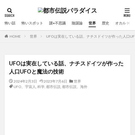
怖い話
怖いスポット
謎•不思議
陰謀論
世界
歴史
オカルト
HOME
世界
UFOは実在している話、ナチスドイツが作った人口U
UFOは実在している話、ナチスドイツが作った
人口UFOと魔法の技術
2024年2月3日
2023年7月6日
世界
UFO、宇宙人
,
科学
,
都市伝説
,
都市伝説、海外