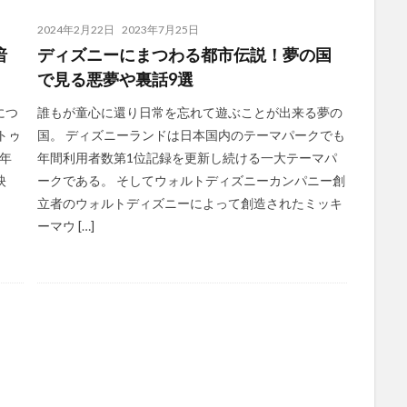
2024年2月22日
2023年7月25日
暗
ディズニーにまつわる都市伝説！夢の国
で見る悪夢や裏話9選
につ
誰もが童心に還り日常を忘れて遊ぶことが出来る夢の
トゥ
国。 ディズニーランドは日本国内のテーマパークでも
5年
年間利用者数第1位記録を更新し続ける一大テーマパ
映
ークである。 そしてウォルトディズニーカンパニー創
立者のウォルトディズニーによって創造されたミッキ
ーマウ […]