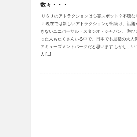
数々・・・
ＵＳＪのアトラクションは心霊スポット？不穏な
Ｊ 現在では新しいアトラクションが出続け、話題
きないユニバーサル・スタジオ・ジャパン。 遊び
った人もたくさんいる中で、日本でも屈指の大人
アミューズメントパークだと思います しかし、い
人 […]