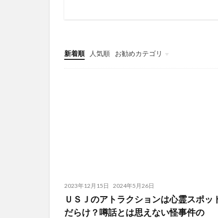
新着順
人気順
お勧めカテゴリ
陰謀論
怖い話
怖いスポット
謎•不思議
アニメ
2023年12月15日
2024年5月26日
ＵＳＪのアトラクションは心霊スポッ
だらけ？噂話とは思えない怪事件の