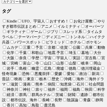
タグ
Kindle
UFO、宇宙人
おすすめ！
お化け屋敷
やり
すぎ都市伝説まとめ
アニメ
イルミナティ
オーパーツ
ギラティナ
ゲーム
ジブリ
スレッド系
タイムタ
ラベル
テーマパーク
ディズニー
トンネル
ハイテク
兵器
パワースポット
ピラミッド
ホテル
ポケモン
ムカデ
三重
予言
京都
佐賀
公園
兵庫
動物
化学
千葉
和歌山
地震.予言
埼玉
墓地
大分
大阪
奈良
学歴
宇宙
宇宙人
実話
宮古島
宮
城
宮崎
富山
寺
山口
山形
山梨
岐阜
岡山
岩手
島根
幽霊
広島
廃墟
徳島
徳川埋蔵金
怪奇現象
恐怖
悪魔崇拝
愛媛
愛知
政治
新潟
昔話
映画
東京
栃木
歴史
沖縄
海外
海外ドラ
マ
滋賀
漫画
熊本
病院
知恵袋
石川
社会問題
神奈川
神社
祟り
福井
福岡
福島
秋田
科学
経済
群馬
群馬ホテル
茨城
財閥
遺跡
都市伝
説
都市伝説、海外
長崎
長野
陰謀論
青森
静岡
香川
高知
鳥取
鹿児島