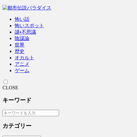
怖い話
怖いスポット
謎•不思議
陰謀論
世界
歴史
オカルト
アニメ
ゲーム
CLOSE
キーワード
カテゴリー