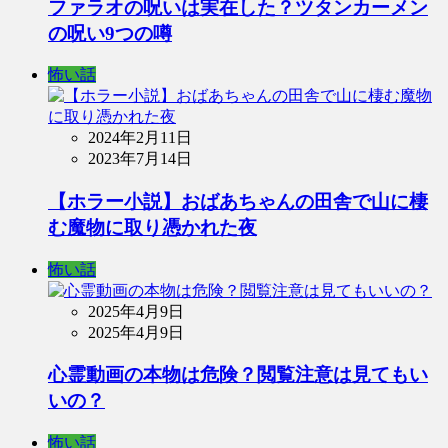
ファラオの呪いは実在した？ツタンカーメン
の呪い9つの噂
怖い話
2024年2月11日
2023年7月14日
【ホラー小説】おばあちゃんの田舎で山に棲
む魔物に取り憑かれた夜
怖い話
2025年4月9日
2025年4月9日
心霊動画の本物は危険？閲覧注意は見てもい
いの？
怖い話