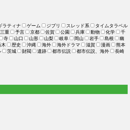
ギラティナ
ゲーム
ジブリ
スレッド系
タイムタラベル
三重
予言
京都
佐賀
公園
兵庫
動物
化学
千
寺
山口
山形
山梨
岐阜
岡山
岩手
島根
幽
栃木
歴史
沖縄
海外
海外ドラマ
滋賀
漫画
熊本
ル
茨城
財閥
遺跡
都市伝説
都市伝説、海外
長崎