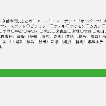
すぎ都市伝説まとめ
アニメ
イルミナティ
オーパーツ
パワースポット
ピラミッド
ホテル
ポケモン
ムカデ
学歴
宇宙
宇宙人
実話
宮古島
宮城
宮崎
富山
悪魔崇拝
愛媛
愛知
政治
新潟
昔話
映画
東京
福井
福岡
福島
秋田
科学
経済
群馬
群馬ホテ
島