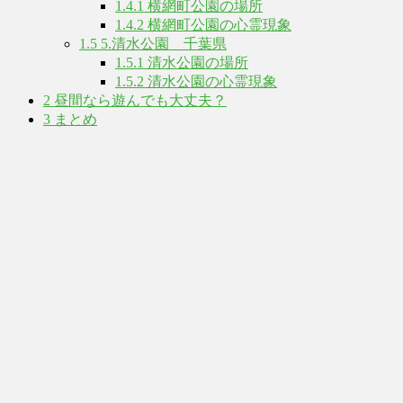
1.4.1
横網町公園の場所
1.4.2
横網町公園の心霊現象
1.5
5.清水公園 千葉県
1.5.1
清水公園の場所
1.5.2
清水公園の心霊現象
2
昼間なら遊んでも大丈夫？
3
まとめ