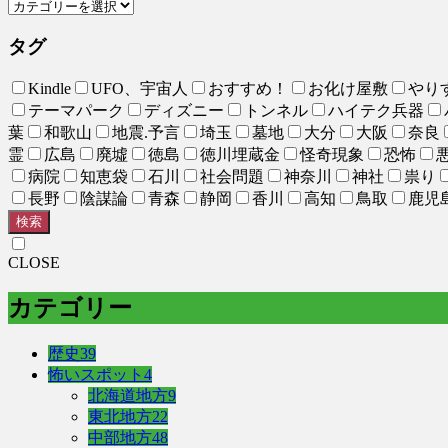
タグ
Kindle
UFO、宇宙人
おすすめ！
お化け屋敷
やり
テーマパーク
ディズニー
トンネル
ハイテク兵器
葉
和歌山
地震.予言
埼玉
墓地
大分
大阪
奈良
霊
広島
廃墟
徳島
徳川埋蔵金
怪奇現象
恐怖
病院
知恵袋
石川
社会問題
神奈川
神社
祟り
長野
陰謀論
青森
静岡
香川
高知
鳥取
鹿児
検索
CLOSE
カテゴリー
歴史
39
怖いスポット
4
北海道地方
9
東北地方
22
中部地方
48