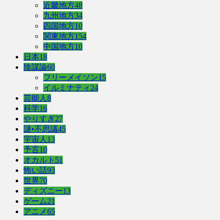
近畿地方
48
九州地方
34
四国地方
10
関東地方
154
中国地方
10
日本
18
陰謀論
60
フリーメイソン
15
イルミナティ
24
芸能人
8
科学
16
やりすぎ
27
謎•不思議
45
宇宙人
13
予言
10
オカルト
51
怖い話
93
世界
70
ディズニー
13
ゲーム
21
アニメ
65