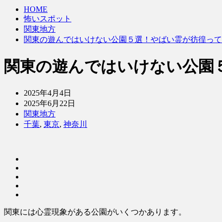
HOME
怖いスポット
関東地方
関東の遊んではいけない公園５選！やばい霊が彷徨って
関東の遊んではいけない公園
2025年4月4日
2025年6月22日
関東地方
千葉
,
東京
,
神奈川
関東には心霊現象がある公園がいくつかあります。