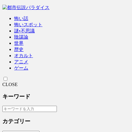
怖い話
怖いスポット
謎•不思議
陰謀論
世界
歴史
オカルト
アニメ
ゲーム
CLOSE
キーワード
カテゴリー