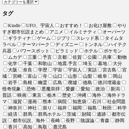
タグ
Kindle
UFO、宇宙人
おすすめ！
お化け屋敷
やり
すぎ都市伝説まとめ
アニメ
イルミナティ
オーパーツ
ギラティナ
ゲーム
ジブリ
スレッド系
タイムタ
ラベル
テーマパーク
ディズニー
トンネル
ハイテク
兵器
パワースポット
ピラミッド
ホテル
ポケモン
ムカデ
三重
予言
京都
佐賀
公園
兵庫
動物
化学
千葉
和歌山
地震.予言
埼玉
墓地
大分
大阪
奈良
学歴
宇宙
宇宙人
実話
宮古島
宮
城
宮崎
富山
寺
山口
山形
山梨
岐阜
岡山
岩手
島根
幽霊
広島
廃墟
徳島
徳川埋蔵金
怪奇現象
恐怖
悪魔崇拝
愛媛
愛知
政治
新潟
昔話
映画
東京
栃木
歴史
沖縄
海外
海外ドラ
マ
滋賀
漫画
熊本
病院
知恵袋
石川
社会問題
神奈川
神社
祟り
福井
福岡
福島
秋田
科学
経済
群馬
群馬ホテル
茨城
財閥
遺跡
都市伝
説
都市伝説、海外
長崎
長野
陰謀論
青森
静岡
香川
高知
鳥取
鹿児島