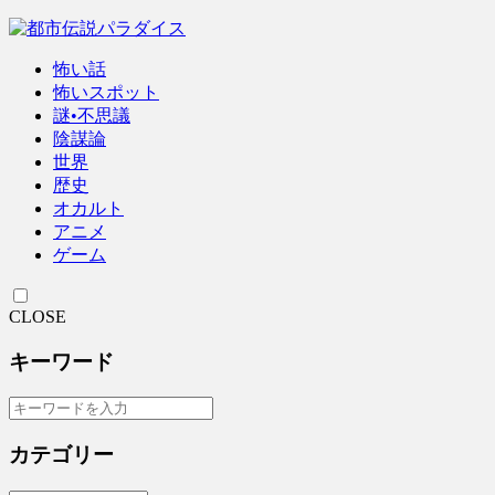
怖い話
怖いスポット
謎•不思議
陰謀論
世界
歴史
オカルト
アニメ
ゲーム
CLOSE
キーワード
カテゴリー