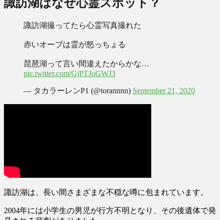
諏訪湖はなぜ心霊スポット？
諏訪湖撮ってたら心霊写真撮れた
赤いオーブは霊が怒っちょる
琵琶湖って言い間違えたからかな…
pic.twitter.com/GjPTJoGWJ3
— タカラーレンP1 (@torannnn)
September 21, 2020
諏訪湖は、長い間さまざまな不穏な噂に包まれています。
2004年には
小学生の男児が行方不明となり、その後遺体で発