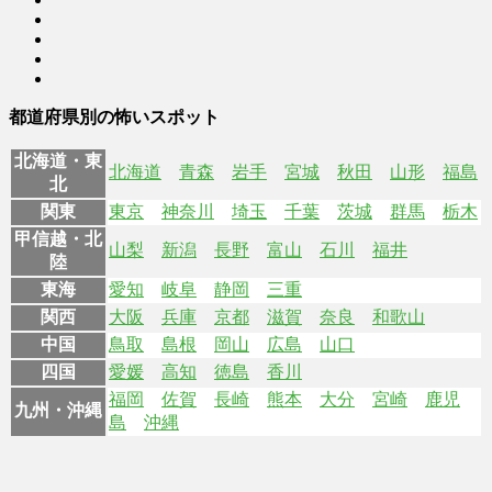
都道府県別の怖いスポット
北海道・東
北海道
青森
岩手
宮城
秋田
山形
福島
北
関東
東京
神奈川
埼玉
千葉
茨城
群馬
栃木
甲信越・北
山梨
新潟
長野
富山
石川
福井
陸
東海
愛知
岐阜
静岡
三重
関西
大阪
兵庫
京都
滋賀
奈良
和歌山
中国
鳥取
島根
岡山
広島
山口
四国
愛媛
高知
徳島
香川
福岡
佐賀
長崎
熊本
大分
宮崎
鹿児
九州・沖縄
島
沖縄