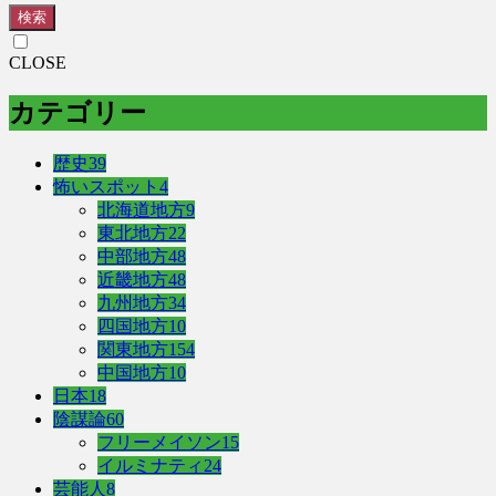
検索
CLOSE
カテゴリー
歴史
39
怖いスポット
4
北海道地方
9
東北地方
22
中部地方
48
近畿地方
48
九州地方
34
四国地方
10
関東地方
154
中国地方
10
日本
18
陰謀論
60
フリーメイソン
15
イルミナティ
24
芸能人
8