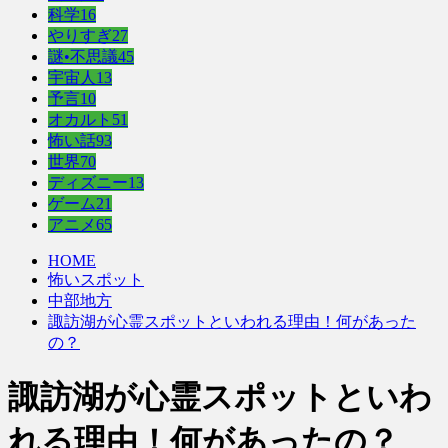
科学
16
やりすぎ
27
謎•不思議
45
宇宙人
13
予言
10
オカルト
51
怖い話
93
世界
70
ディズニー
13
ゲーム
21
アニメ
65
HOME
怖いスポット
中部地方
諏訪湖が心霊スポットといわれる理由！何があった
の？
諏訪湖が心霊スポットといわ
れる理由！何があったの？