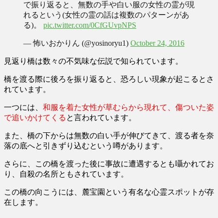
で振り返ると、無数の手や白い服の女性の霊が現
れるという(女性の霊の話は複数のパターンがあ
る)。
pic.twitter.com/0CfGUvpNPS
— 怖いおかりん (@yosinoryu1)
October 24, 2016
見返り橋は数々の不気味な伝説で知られています。
橋を渡る際に後ろを振り返ると、恐ろしい現象が起こる
とさ
れています。
一つには、
和服を着た女性が草むらから現れて、傷ついた姿
で追いかけてくる
と言われています。
また、橋の下からは無数の白い手が伸びてきて、渡る者を奈
落の底へと引きずり込むという噂があります。
さらに、この橋を渡った後に事故に遭遇するとも囁かれてお
り、自殺の名所ともされています。
この橋の向こうには、麓宝園という有名な心霊スポットが存
在します。