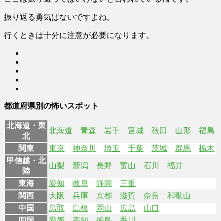
振り返る勇気はないですよね。
行くときは十分に注意が必要になります。
都道府県別の怖いスポット
北海道・東
北海道
青森
岩手
宮城
秋田
山形
福島
北
関東
東京
神奈川
埼玉
千葉
茨城
群馬
栃木
甲信越・北
山梨
新潟
長野
富山
石川
福井
陸
東海
愛知
岐阜
静岡
三重
関西
大阪
兵庫
京都
滋賀
奈良
和歌山
中国
鳥取
島根
岡山
広島
山口
四国
愛媛
高知
徳島
香川