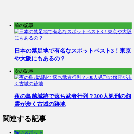
前の記事
日本の禁足地で有名なスポットベスト3！東京
や大阪にもあるの？
次の記事
夜の鳥越城跡で落ち武者行列？300人処刑の怨
霊が歩く古城の跡地
関連する記事
怖いスポット