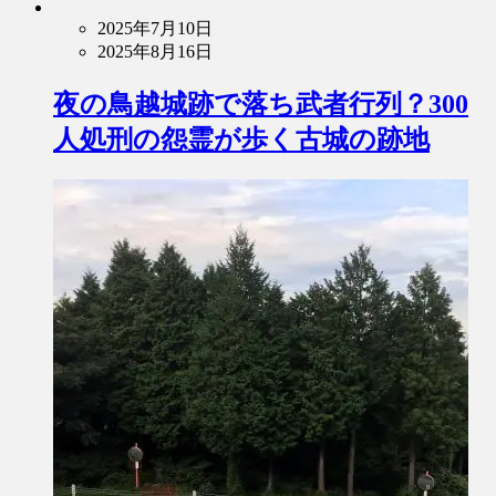
2025年7月10日
2025年8月16日
夜の鳥越城跡で落ち武者行列？300
人処刑の怨霊が歩く古城の跡地