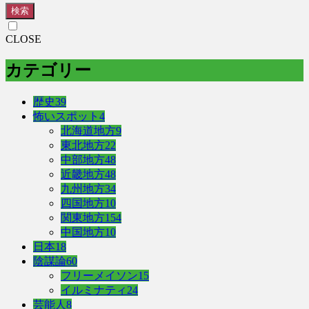
検索
CLOSE
カテゴリー
歴史
39
怖いスポット
4
北海道地方
9
東北地方
22
中部地方
48
近畿地方
48
九州地方
34
四国地方
10
関東地方
154
中国地方
10
日本
18
陰謀論
60
フリーメイソン
15
イルミナティ
24
芸能人
8