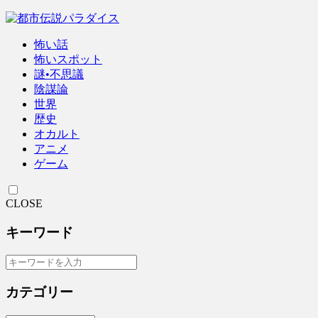
怖い話
怖いスポット
謎•不思議
陰謀論
世界
歴史
オカルト
アニメ
ゲーム
CLOSE
キーワード
カテゴリー