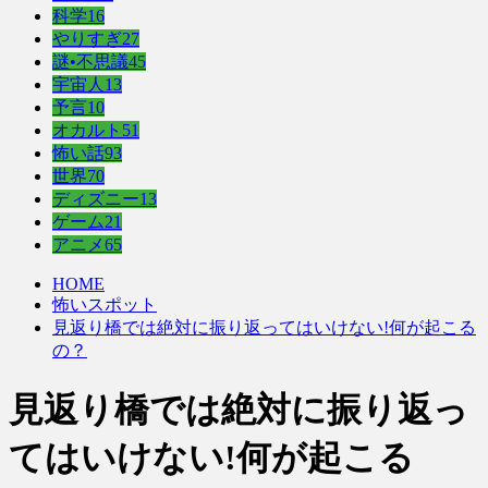
科学
16
やりすぎ
27
謎•不思議
45
宇宙人
13
予言
10
オカルト
51
怖い話
93
世界
70
ディズニー
13
ゲーム
21
アニメ
65
HOME
怖いスポット
見返り橋では絶対に振り返ってはいけない!何が起こる
の？
見返り橋では絶対に振り返っ
てはいけない!何が起こる