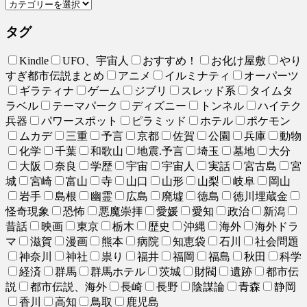
タグ
Kindle
UFO、宇宙人
おすすめ！
お化け屋敷
やり
すぎ都市伝説まとめ
アニメ
イルミナティ
オーパーツ
ギラティナ
ゲーム
ジブリ
スレッド系
タイムタ
ラベル
テーマパーク
ディズニー
トンネル
ハイテク
兵器
パワースポット
ピラミッド
ホテル
ポケモン
ムカデ
三重
予言
京都
佐賀
公園
兵庫
動物
化学
千葉
和歌山
地震.予言
埼玉
墓地
大分
大阪
奈良
学歴
宇宙
宇宙人
実話
宮古島
宮
城
宮崎
富山
寺
山口
山形
山梨
岐阜
岡山
岩手
島根
幽霊
広島
廃墟
徳島
徳川埋蔵金
怪奇現象
恐怖
悪魔崇拝
愛媛
愛知
政治
新潟
昔話
映画
東京
栃木
歴史
沖縄
海外
海外ドラ
マ
滋賀
漫画
熊本
病院
知恵袋
石川
社会問題
神奈川
神社
祟り
福井
福岡
福島
秋田
科学
経済
群馬
群馬ホテル
茨城
財閥
遺跡
都市伝
説
都市伝説、海外
長崎
長野
陰謀論
青森
静岡
香川
高知
鳥取
鹿児島