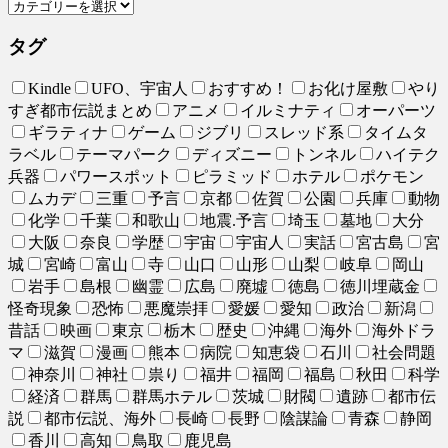
タグ
Kindle
UFO、宇宙人
おすすめ！
お化け屋敷
やり
すぎ都市伝説まとめ
アニメ
イルミナティ
オーパーツ
ギラティナ
ゲーム
ジブリ
スレッド系
タイムタ
ラベル
テーマパーク
ディズニー
トンネル
ハイテク
兵器
パワースポット
ピラミッド
ホテル
ポケモン
ムカデ
三重
予言
京都
佐賀
公園
兵庫
動物
化学
千葉
和歌山
地震.予言
埼玉
墓地
大分
大阪
奈良
学歴
宇宙
宇宙人
実話
宮古島
宮
城
宮崎
富山
寺
山口
山形
山梨
岐阜
岡山
岩手
島根
幽霊
広島
廃墟
徳島
徳川埋蔵金
怪奇現象
恐怖
悪魔崇拝
愛媛
愛知
政治
新潟
昔話
映画
東京
栃木
歴史
沖縄
海外
海外ドラ
マ
滋賀
漫画
熊本
病院
知恵袋
石川
社会問題
神奈川
神社
祟り
福井
福岡
福島
秋田
科学
経済
群馬
群馬ホテル
茨城
財閥
遺跡
都市伝
説
都市伝説、海外
長崎
長野
陰謀論
青森
静岡
香川
高知
鳥取
鹿児島