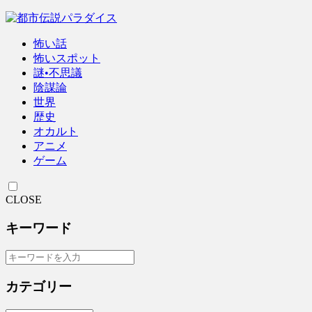
怖い話
怖いスポット
謎•不思議
陰謀論
世界
歴史
オカルト
アニメ
ゲーム
CLOSE
キーワード
カテゴリー