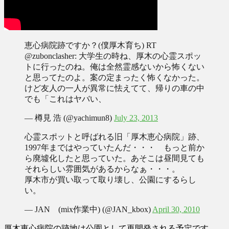
恵心病院跡ですか？(僕厚木育ち) RT
@zubonclasher: 大学生の時ね、厚木の心霊スポッ
トに行ったのね。俺は全然霊感ないから怖くない
と思ってたのよ。案の定まったく怖くなかった。
けど友人の一人が異常に怯えてて、帰りの車の中
でも「これはヤバい、
— 樽見 浩 (@yachimun8)
July 23, 2013
心霊スポットと呼ばれる旧「厚木恵心病院」跡、
1997年まではやっていたんだ・・・ もっと前か
ら廃墟化したと思っていた。あそこは昼間見ても
それらしい雰囲気があるからなぁ・・・。
厚木市が買い取って取り壊し、公園にするらし
い。
— JAN (mix作業中) (@JAN_kbox)
April 30, 2010
厚木恵心病院の跡地は公園として再開発される予定です。