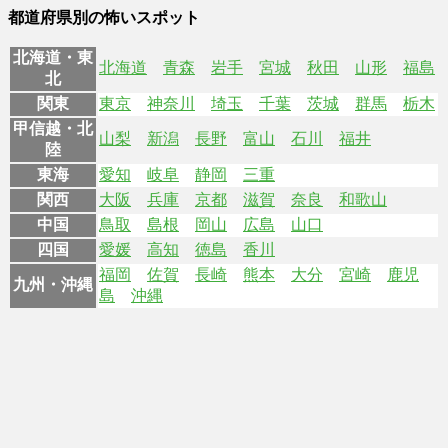
都道府県別の怖いスポット
北海道・東
北海道
青森
岩手
宮城
秋田
山形
福島
北
関東
東京
神奈川
埼玉
千葉
茨城
群馬
栃木
甲信越・北
山梨
新潟
長野
富山
石川
福井
陸
東海
愛知
岐阜
静岡
三重
関西
大阪
兵庫
京都
滋賀
奈良
和歌山
中国
鳥取
島根
岡山
広島
山口
四国
愛媛
高知
徳島
香川
福岡
佐賀
長崎
熊本
大分
宮崎
鹿児
九州・沖縄
島
沖縄