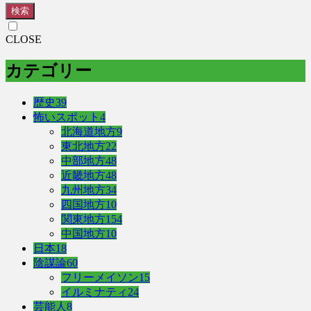
検索
CLOSE
カテゴリー
歴史
39
怖いスポット
4
北海道地方
9
東北地方
22
中部地方
48
近畿地方
48
九州地方
34
四国地方
10
関東地方
154
中国地方
10
日本
18
陰謀論
60
フリーメイソン
15
イルミナティ
24
芸能人
8