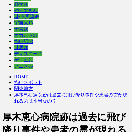
科学
16
やりすぎ
27
謎•不思議
45
宇宙人
13
予言
10
オカルト
51
怖い話
93
世界
70
ディズニー
13
ゲーム
21
アニメ
65
HOME
怖いスポット
関東地方
厚木恵心病院跡は過去に飛び降り事件や患者の霊が現
れるのは本当なの？
厚木恵心病院跡は過去に飛び
降り事件や患者の霊が現れる