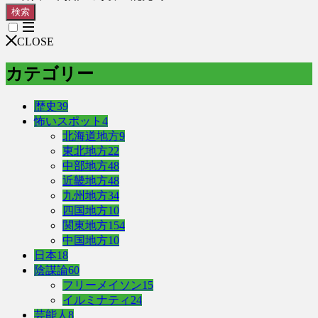
検索
CLOSE
カテゴリー
歴史
39
怖いスポット
4
北海道地方
9
東北地方
22
中部地方
48
近畿地方
48
九州地方
34
四国地方
10
関東地方
154
中国地方
10
日本
18
陰謀論
60
フリーメイソン
15
イルミナティ
24
芸能人
8