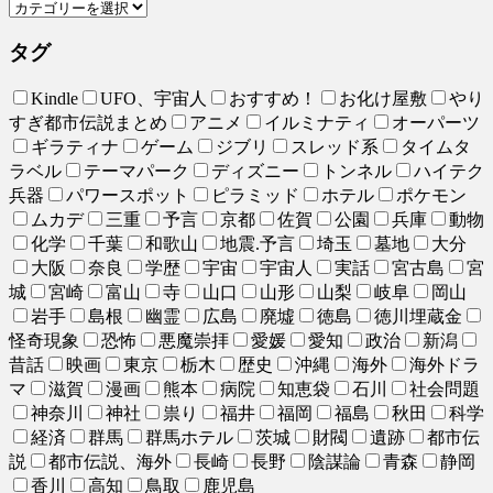
タグ
Kindle
UFO、宇宙人
おすすめ！
お化け屋敷
やり
すぎ都市伝説まとめ
アニメ
イルミナティ
オーパーツ
ギラティナ
ゲーム
ジブリ
スレッド系
タイムタ
ラベル
テーマパーク
ディズニー
トンネル
ハイテク
兵器
パワースポット
ピラミッド
ホテル
ポケモン
ムカデ
三重
予言
京都
佐賀
公園
兵庫
動物
化学
千葉
和歌山
地震.予言
埼玉
墓地
大分
大阪
奈良
学歴
宇宙
宇宙人
実話
宮古島
宮
城
宮崎
富山
寺
山口
山形
山梨
岐阜
岡山
岩手
島根
幽霊
広島
廃墟
徳島
徳川埋蔵金
怪奇現象
恐怖
悪魔崇拝
愛媛
愛知
政治
新潟
昔話
映画
東京
栃木
歴史
沖縄
海外
海外ドラ
マ
滋賀
漫画
熊本
病院
知恵袋
石川
社会問題
神奈川
神社
祟り
福井
福岡
福島
秋田
科学
経済
群馬
群馬ホテル
茨城
財閥
遺跡
都市伝
説
都市伝説、海外
長崎
長野
陰謀論
青森
静岡
香川
高知
鳥取
鹿児島