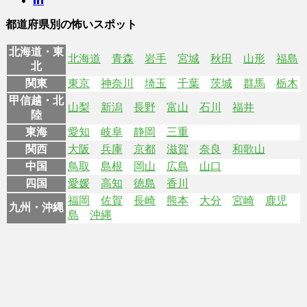
都道府県別の怖いスポット
北海道・東
北海道
青森
岩手
宮城
秋田
山形
福島
北
関東
東京
神奈川
埼玉
千葉
茨城
群馬
栃木
甲信越・北
山梨
新潟
長野
富山
石川
福井
陸
東海
愛知
岐阜
静岡
三重
関西
大阪
兵庫
京都
滋賀
奈良
和歌山
中国
鳥取
島根
岡山
広島
山口
四国
愛媛
高知
徳島
香川
福岡
佐賀
長崎
熊本
大分
宮崎
鹿児
九州・沖縄
島
沖縄