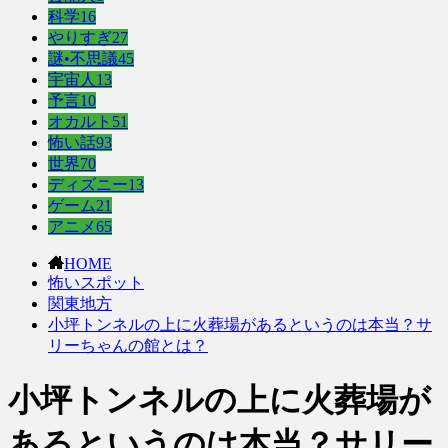
科学
16
やりすぎ
27
謎•不思議
45
宇宙人
13
予言
10
オカルト
51
怖い話
93
世界
70
ディズニー
13
ゲーム
21
アニメ
65
HOME
怖いスポット
関東地方
小坪トンネルの上に火葬場があるというのは本当？サ
リーちゃんの館とは？
小坪トンネルの上に火葬場が
あるというのは本当？サリー