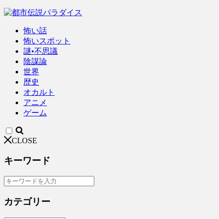
怖い話
怖いスポット
謎•不思議
陰謀論
世界
歴史
オカルト
アニメ
ゲーム
CLOSE
キーワード
カテゴリー