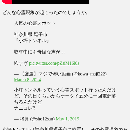
どんな心霊現象が起こったのでしょうか。
人気の心霊スポット
神奈川県 逗子市
『小坪トンネル』
取材中にも奇怪な声が…
怖すぎ
pic.twitter.com/pZsiM16l8s
— 【厳選】マジで怖い動画 (@kowa_maji222)
March 8, 2024
小坪トンネルっていう心霊スポット行ったんだけ
ど、その日くらいからケータイ五分に一回電源落
ちるんだけど
ナニコレ⁇
— 将眞 (@sho12san)
May 1, 2019
小坪トンネルは神奈川県逗子市に位置し、その心霊現象で有