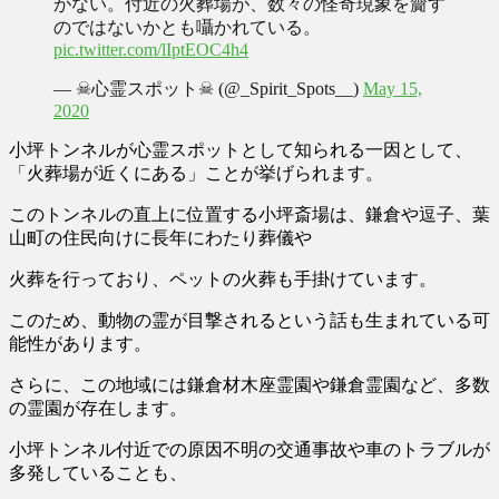
がない。付近の火葬場が、数々の怪奇現象を齎す
のではないかとも囁かれている。
pic.twitter.com/lIptEOC4h4
— ☠心霊スポット☠ (@_Spirit_Spots__)
May 15,
2020
小坪トンネルが心霊スポットとして知られる一因として、
「火葬場が近くにある」
ことが挙げられます。
このトンネルの直上に位置する
小坪斎場は、鎌倉や逗子、葉
山町の住民向けに長年にわたり葬儀や
火葬
を行っており、ペットの火葬も手掛けています。
このため、動物の霊が目撃されるという話も生まれている可
能性があります。
さらに、この地域には鎌倉材木座霊園や鎌倉霊園など、多数
の霊園が存在します。
小坪トンネル付近での原因不明の
交通事故や車のトラブルが
多発している
ことも、