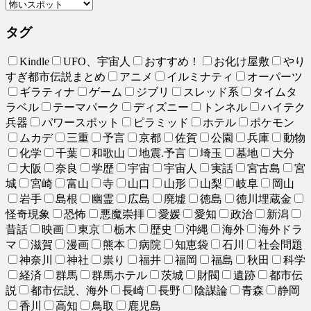
タグ
Kindle
UFO、宇宙人
おすすめ！
お化け屋敷
やり
すぎ都市伝説まとめ
アニメ
イルミナティ
オーパーツ
ギラティナ
ゲーム
ジブリ
スレッド系
タイムタ
ラベル
テーマパーク
ディズニー
トンネル
ハイテク
兵器
パワースポット
ピラミッド
ホテル
ポケモン
ムカデ
三重
予言
京都
佐賀
公園
兵庫
動物
化学
千葉
和歌山
地震.予言
埼玉
墓地
大分
大阪
奈良
学歴
宇宙
宇宙人
実話
宮古島
宮
城
宮崎
富山
寺
山口
山形
山梨
岐阜
岡山
岩手
島根
幽霊
広島
廃墟
徳島
徳川埋蔵金
怪奇現象
恐怖
悪魔崇拝
愛媛
愛知
政治
新潟
昔話
映画
東京
栃木
歴史
沖縄
海外
海外ドラ
マ
滋賀
漫画
熊本
病院
知恵袋
石川
社会問題
神奈川
神社
祟り
福井
福岡
福島
秋田
科学
経済
群馬
群馬ホテル
茨城
財閥
遺跡
都市伝
説
都市伝説、海外
長崎
長野
陰謀論
青森
静岡
香川
高知
鳥取
鹿児島