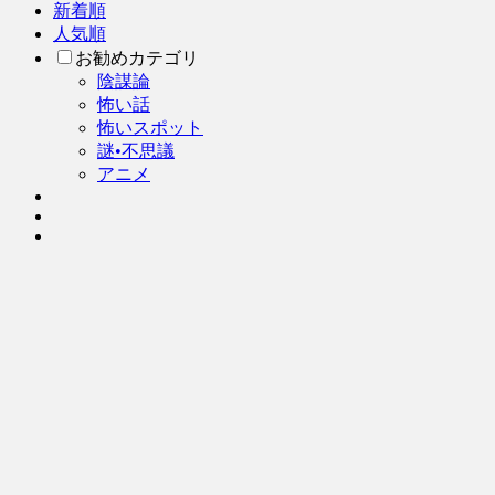
新着順
人気順
お勧めカテゴリ
陰謀論
怖い話
怖いスポット
謎•不思議
アニメ