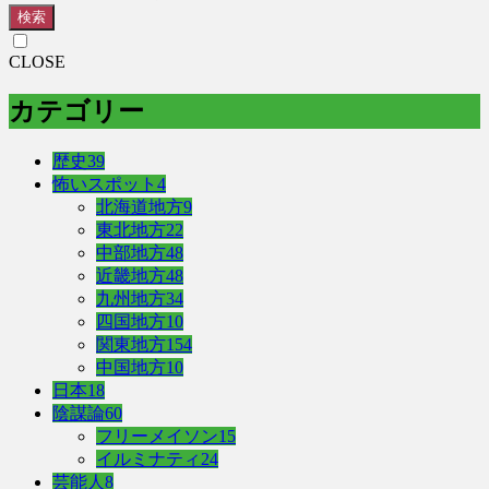
検索
CLOSE
カテゴリー
歴史
39
怖いスポット
4
北海道地方
9
東北地方
22
中部地方
48
近畿地方
48
九州地方
34
四国地方
10
関東地方
154
中国地方
10
日本
18
陰謀論
60
フリーメイソン
15
イルミナティ
24
芸能人
8