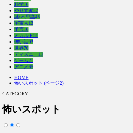
科学
16
やりすぎ
27
謎•不思議
45
宇宙人
13
予言
10
オカルト
51
怖い話
93
世界
70
ディズニー
13
ゲーム
21
アニメ
65
HOME
怖いスポット (ページ2)
CATEGORY
怖いスポット