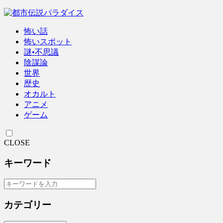
怖い話
怖いスポット
謎•不思議
陰謀論
世界
歴史
オカルト
アニメ
ゲーム
CLOSE
キーワード
カテゴリー