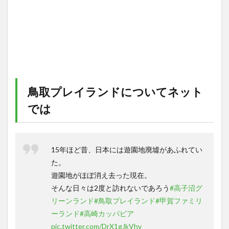
鳥取プレイランドについてネット
では
15年ほど昔、日本には遊園地廃墟があふれてい
た。
遊園地がほぼ消え去った現在。
そんな日々は2度と訪れないであろう
#高子沼グ
リーンランド
#鳥取プレイランド
#甲賀ファミリ
ーランド
#高崎カッパピア
pic.twitter.com/DrX1gJkVhv