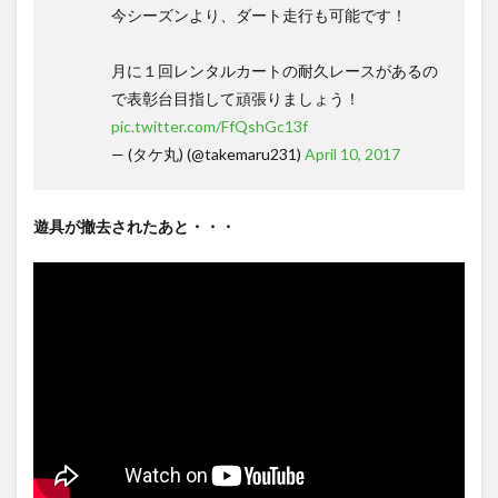
今シーズンより、ダート走行も可能です！
月に１回レンタルカートの耐久レースがあるの
で表彰台目指して頑張りましょう！
pic.twitter.com/FfQshGc13f
— (タケ丸) (@takemaru231)
April 10, 2017
遊具が撤去されたあと・・・