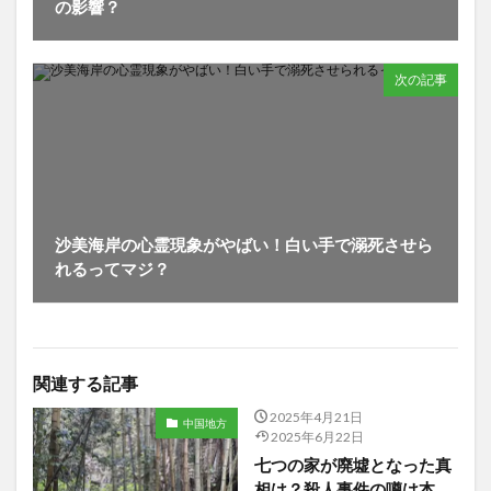
の影響？
次の記事
沙美海岸の心霊現象がやばい！白い手で溺死させら
れるってマジ？
関連する記事
2025年4月21日
中国地方
2025年6月22日
七つの家が廃墟となった真
相は？殺人事件の噂は本