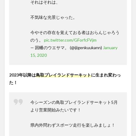
それはそれは、
不気味な光景じゃった。
今やその存在を覚えておる者はおらんじゃろう
のう。
pic.twitter.com/GForfcFVjm
— 因幡のウエサマ。 (@ijigenkuukann)
January
15, 2020
2023年以降は
鳥取プレイランドサーキット
に生まれ変わっ
た！
今シーズンの鳥取プレイランドサーキット5月
より営業開始みたいです！
県内外問わずスポーツ走行を楽しみましょ！