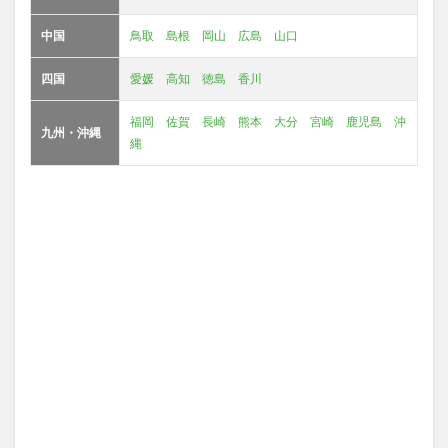
中国
鳥取
島根
岡山
広島
山口
四国
愛媛
高知
徳島
香川
福岡
佐賀
長崎
熊本
大分
宮崎
鹿児島
沖
九州・沖縄
縄