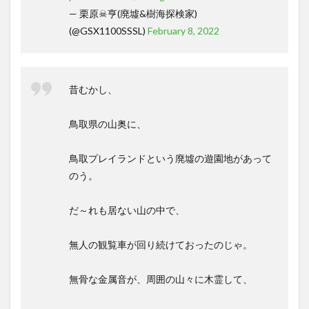
— 栗原☠亨(廃墟&樹海探検家)
(@GSX1100SSSL)
February 8, 2022
昔むかし、
鳥取県の山奥に、
鳥取プレイランドという廃墟の遊園地があって
のう。
だ～れも居ない山の中で、
無人の観覧車が回り続けておったのじゃ。
無骨な金属音が、周囲の山々に木霊して、