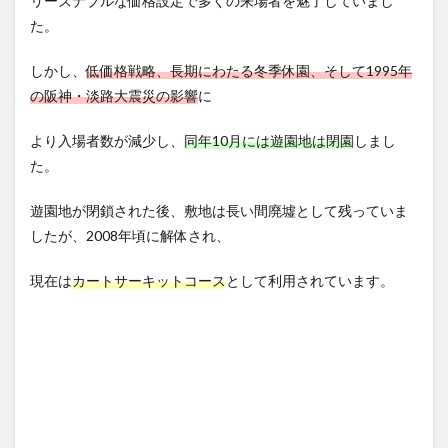
リーズナブルな価格設定で多くの来場者を魅了していまし
た。
しかし、
低価格戦略、長期にわたる冬季休園、そして1995年
の阪神・淡路大震災の影響
に
より入場者数が減少し、
同年10月には遊園地は閉園
しまし
た。
遊園地が閉鎖された後、敷地は長い間廃墟として残っていま
したが、2008年頃に解体され、
現在は
カートサーキットコース
として利用されています。