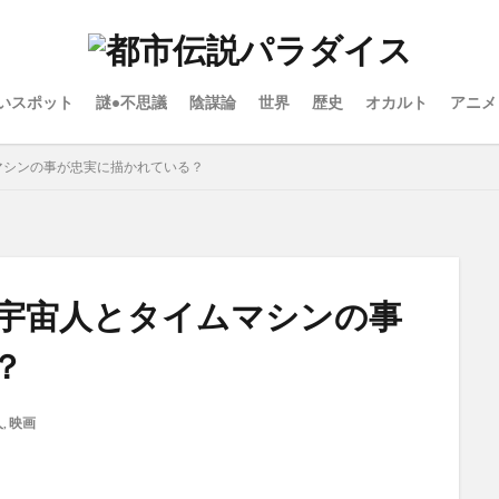
いスポット
謎•不思議
陰謀論
世界
歴史
オカルト
アニメ
マシンの事が忠実に描かれている？
宇宙人とタイムマシンの事
？
人
,
映画