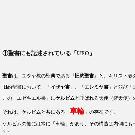
①聖書にも記述されている「UFO」
聖書
は、ユダヤ教の聖典である『
旧約聖書
』と、キリスト教
旧約聖書において、「
イザヤ書
」、「
エレミヤ書
」と並び「
この「エゼキエル書」に
ケルビム
と呼ばれる天使（智天使）
車輪
それは、ケルビムと共にある「
」の存在です。
ケルビムの側には常に「車輪」があり、その構造は内側にも
す。