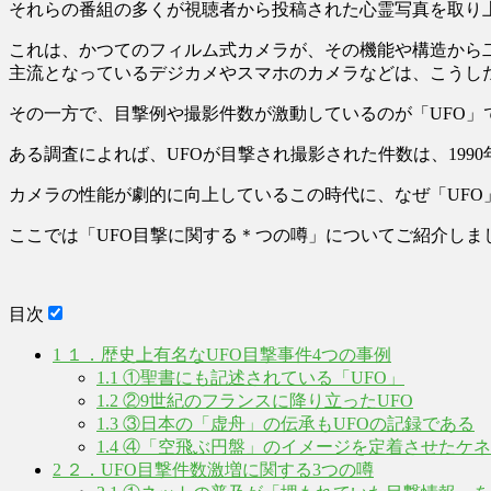
それらの番組の多くが視聴者から投稿された心霊写真を取り
これは、かつてのフィルム式カメラが、その機能や構造から
主流となっているデジカメやスマホのカメラなどは、こうし
その一方で、目撃例や撮影件数が激動しているのが「UFO」
ある調査によれば、UFOが目撃され撮影された件数は、1990
カメラの性能が劇的に向上しているこの時代に、なぜ「UFO
ここでは「UFO目撃に関する＊つの噂」についてご紹介しま
目次
1
１．歴史上有名なUFO目撃事件4つの事例
1.1
①聖書にも記述されている「UFO」
1.2
②9世紀のフランスに降り立ったUFO
1.3
③日本の「虚舟」の伝承もUFOの記録である
1.4
④「空飛ぶ円盤」のイメージを定着させたケネ
2
２．UFO目撃件数激増に関する3つの噂