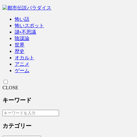
怖い話
怖いスポット
謎•不思議
陰謀論
世界
歴史
オカルト
アニメ
ゲーム
CLOSE
キーワード
カテゴリー