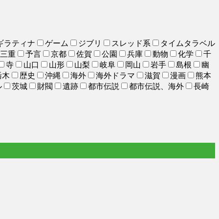
ギラティナ
ゲーム
ジブリ
スレッド系
タイムタラベル
三重
予言
京都
佐賀
公園
兵庫
動物
化学
千
寺
山口
山形
山梨
岐阜
岡山
岩手
島根
幽
栃木
歴史
沖縄
海外
海外ドラマ
滋賀
漫画
熊本
ル
茨城
財閥
遺跡
都市伝説
都市伝説、海外
長崎