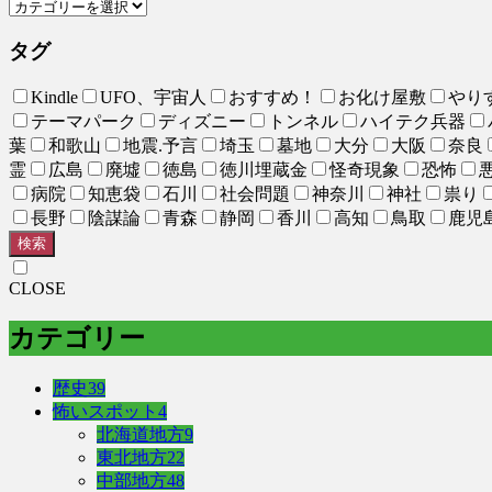
タグ
Kindle
UFO、宇宙人
おすすめ！
お化け屋敷
やり
テーマパーク
ディズニー
トンネル
ハイテク兵器
葉
和歌山
地震.予言
埼玉
墓地
大分
大阪
奈良
霊
広島
廃墟
徳島
徳川埋蔵金
怪奇現象
恐怖
病院
知恵袋
石川
社会問題
神奈川
神社
祟り
長野
陰謀論
青森
静岡
香川
高知
鳥取
鹿児
検索
CLOSE
カテゴリー
歴史
39
怖いスポット
4
北海道地方
9
東北地方
22
中部地方
48