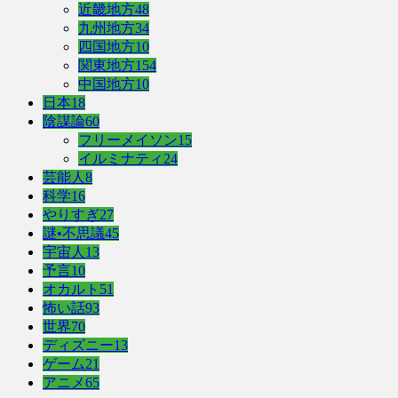
近畿地方
48
九州地方
34
四国地方
10
関東地方
154
中国地方
10
日本
18
陰謀論
60
フリーメイソン
15
イルミナティ
24
芸能人
8
科学
16
やりすぎ
27
謎•不思議
45
宇宙人
13
予言
10
オカルト
51
怖い話
93
世界
70
ディズニー
13
ゲーム
21
アニメ
65