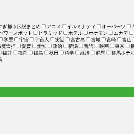
すぎ都市伝説まとめ
アニメ
イルミナティ
オーパーツ
パワースポット
ピラミッド
ホテル
ポケモン
ムカデ
学歴
宇宙
宇宙人
実話
宮古島
宮城
宮崎
富山
悪魔崇拝
愛媛
愛知
政治
新潟
昔話
映画
東京
福井
福岡
福島
秋田
科学
経済
群馬
群馬ホテ
島