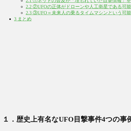
2.1
①ネットの普及が「埋もれていた目撃情報」を
2.2
②UFOの正体がドローンや人工衛星である可
2.3
③UFO＝未来人の乗るタイムマシンという可
3
まとめ
１．歴史上有名なUFO目撃事件4つの事