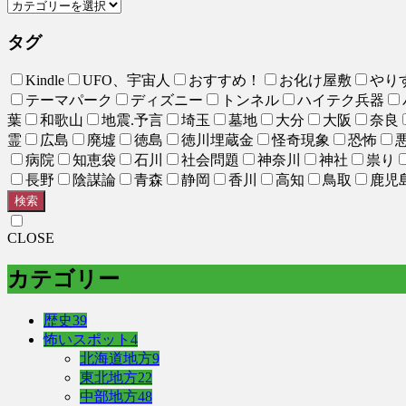
タグ
Kindle
UFO、宇宙人
おすすめ！
お化け屋敷
やり
テーマパーク
ディズニー
トンネル
ハイテク兵器
葉
和歌山
地震.予言
埼玉
墓地
大分
大阪
奈良
霊
広島
廃墟
徳島
徳川埋蔵金
怪奇現象
恐怖
病院
知恵袋
石川
社会問題
神奈川
神社
祟り
長野
陰謀論
青森
静岡
香川
高知
鳥取
鹿児
検索
CLOSE
カテゴリー
歴史
39
怖いスポット
4
北海道地方
9
東北地方
22
中部地方
48