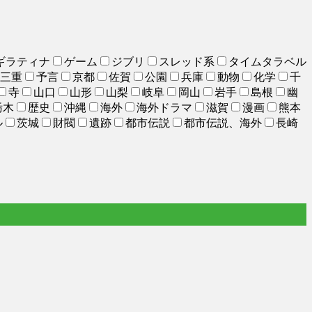
ギラティナ
ゲーム
ジブリ
スレッド系
タイムタラベル
三重
予言
京都
佐賀
公園
兵庫
動物
化学
千
寺
山口
山形
山梨
岐阜
岡山
岩手
島根
幽
栃木
歴史
沖縄
海外
海外ドラマ
滋賀
漫画
熊本
ル
茨城
財閥
遺跡
都市伝説
都市伝説、海外
長崎