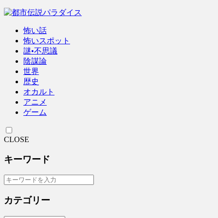
怖い話
怖いスポット
謎•不思議
陰謀論
世界
歴史
オカルト
アニメ
ゲーム
CLOSE
キーワード
カテゴリー