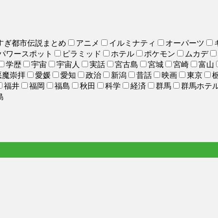
すぎ都市伝説まとめ
アニメ
イルミナティ
オーパーツ
パワースポット
ピラミッド
ホテル
ポケモン
ムカデ
学歴
宇宙
宇宙人
実話
宮古島
宮城
宮崎
富山
悪魔崇拝
愛媛
愛知
政治
新潟
昔話
映画
東京
福井
福岡
福島
秋田
科学
経済
群馬
群馬ホテ
島