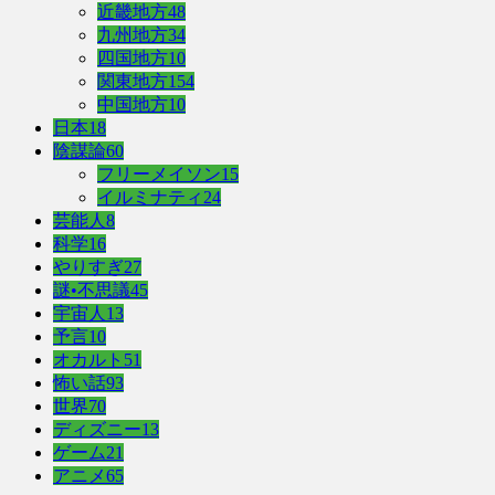
近畿地方
48
九州地方
34
四国地方
10
関東地方
154
中国地方
10
日本
18
陰謀論
60
フリーメイソン
15
イルミナティ
24
芸能人
8
科学
16
やりすぎ
27
謎•不思議
45
宇宙人
13
予言
10
オカルト
51
怖い話
93
世界
70
ディズニー
13
ゲーム
21
アニメ
65