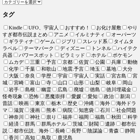
タグ
Kindle
UFO、宇宙人
おすすめ！
お化け屋敷
やり
すぎ都市伝説まとめ
アニメ
イルミナティ
オーパーツ
ギラティナ
ゲーム
ジブリ
スレッド系
タイムタ
ラベル
テーマパーク
ディズニー
トンネル
ハイテク
兵器
パワースポット
ピラミッド
ホテル
ポケモン
ムカデ
三重
予言
京都
佐賀
公園
兵庫
動物
化学
千葉
和歌山
地震.予言
埼玉
墓地
大分
大阪
奈良
学歴
宇宙
宇宙人
実話
宮古島
宮
城
宮崎
富山
寺
山口
山形
山梨
岐阜
岡山
岩手
島根
幽霊
広島
廃墟
徳島
徳川埋蔵金
怪奇現象
恐怖
悪魔崇拝
愛媛
愛知
政治
新潟
昔話
映画
東京
栃木
歴史
沖縄
海外
海外ドラ
マ
滋賀
漫画
熊本
病院
知恵袋
石川
社会問題
神奈川
神社
祟り
福井
福岡
福島
秋田
科学
経済
群馬
群馬ホテル
茨城
財閥
遺跡
都市伝
説
都市伝説、海外
長崎
長野
陰謀論
青森
静岡
香川
高知
鳥取
鹿児島