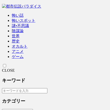
怖い話
怖いスポット
謎•不思議
陰謀論
世界
歴史
オカルト
アニメ
ゲーム
CLOSE
キーワード
カテゴリー