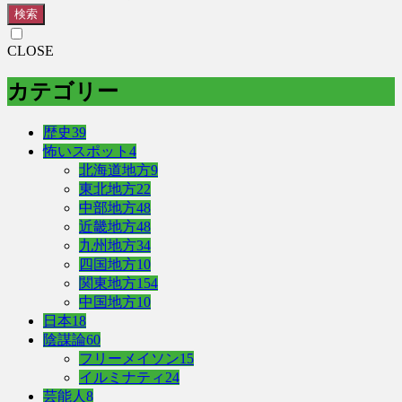
検索
CLOSE
カテゴリー
歴史
39
怖いスポット
4
北海道地方
9
東北地方
22
中部地方
48
近畿地方
48
九州地方
34
四国地方
10
関東地方
154
中国地方
10
日本
18
陰謀論
60
フリーメイソン
15
イルミナティ
24
芸能人
8