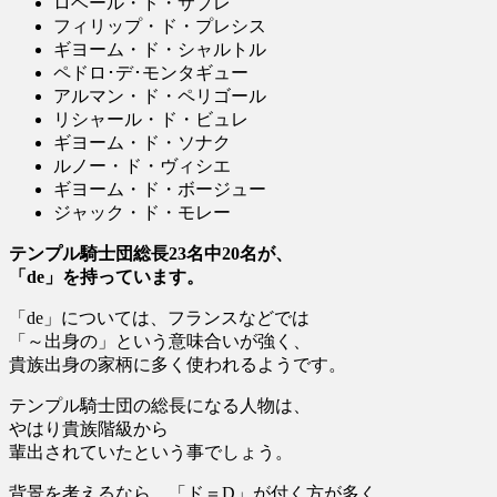
ロベール・ド・サブレ
フィリップ・ド・プレシス
ギヨーム・ド・シャルトル
ペドロ･デ･モンタギュー
アルマン・ド・ペリゴール
リシャール・ド・ビュレ
ギヨーム・ド・ソナク
ルノー・ド・ヴィシエ
ギヨーム・ド・ボージュー
ジャック・ド・モレー
テンプル騎士団総長23名中20名が、
「de」を持っています。
「de」については、フランスなどでは
「～出身の」という意味合いが強く、
貴族出身の家柄に多く使われるようです。
テンプル騎士団の総長になる人物は、
やはり貴族階級から
輩出されていたという事でしょう。
背景を考えるなら、「ド＝D」が付く方が多く、