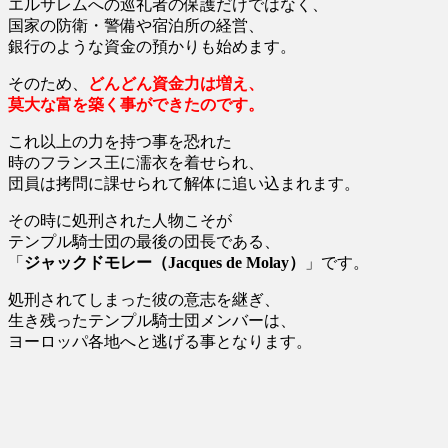
エルサレムへの巡礼者の保護だけではなく、
国家の防衛・警備や宿泊所の経営、
銀行のような資金の預かりも始めます。
そのため、
どんどん資金力は増え、
莫大な富を築く事ができたのです。
これ以上の力を持つ事を恐れた
時のフランス王に濡衣を着せられ、
団員は拷問に課せられて解体に追い込まれます。
その時に処刑された人物こそが
テンプル騎士団の最後の団長である、
「
ジャックドモレー（Jacques de Molay）
」です。
処刑されてしまった彼の意志を継ぎ、
生き残ったテンプル騎士団メンバーは、
ヨーロッパ各地へと逃げる事となります。