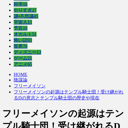
科学
16
やりすぎ
27
謎•不思議
45
宇宙人
13
予言
10
オカルト
51
怖い話
93
世界
70
ディズニー
13
ゲーム
21
アニメ
65
HOME
陰謀論
フリーメイソン
フリーメイソンの起源はテンプル騎士団！受け継がれ
るDの意志とテンプル騎士団の歴史や現在
フリーメイソンの起源はテン
プル騎士団！受け継がれるD