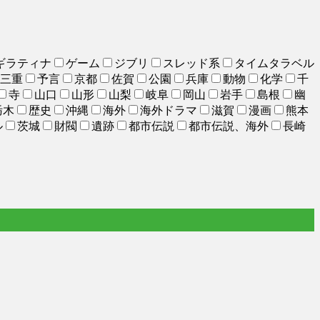
ギラティナ
ゲーム
ジブリ
スレッド系
タイムタラベル
三重
予言
京都
佐賀
公園
兵庫
動物
化学
千
寺
山口
山形
山梨
岐阜
岡山
岩手
島根
幽
栃木
歴史
沖縄
海外
海外ドラマ
滋賀
漫画
熊本
ル
茨城
財閥
遺跡
都市伝説
都市伝説、海外
長崎