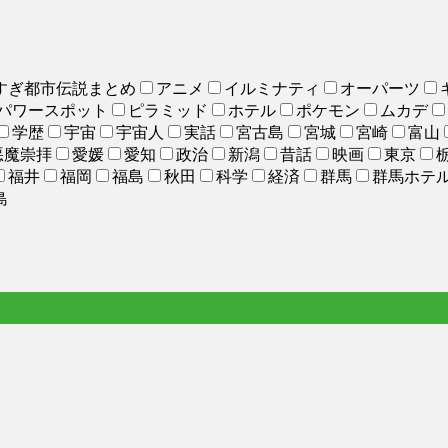
すぎ都市伝説まとめ
アニメ
イルミナティ
オーパーツ
パワースポット
ピラミッド
ホテル
ポケモン
ムカデ
学歴
宇宙
宇宙人
実話
宮古島
宮城
宮崎
富山
悪魔崇拝
愛媛
愛知
政治
新潟
昔話
映画
東京
福井
福岡
福島
秋田
科学
経済
群馬
群馬ホテ
島