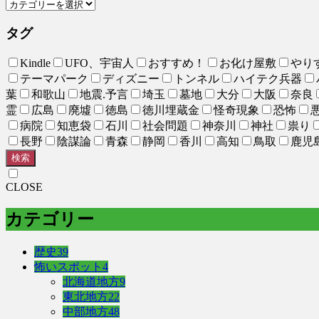
タグ
Kindle
UFO、宇宙人
おすすめ！
お化け屋敷
やり
テーマパーク
ディズニー
トンネル
ハイテク兵器
葉
和歌山
地震.予言
埼玉
墓地
大分
大阪
奈良
霊
広島
廃墟
徳島
徳川埋蔵金
怪奇現象
恐怖
病院
知恵袋
石川
社会問題
神奈川
神社
祟り
長野
陰謀論
青森
静岡
香川
高知
鳥取
鹿児
検索
CLOSE
カテゴリー
歴史
39
怖いスポット
4
北海道地方
9
東北地方
22
中部地方
48