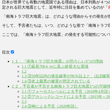
日本が世界でも有数の地震国である理由は、日本列島が４つ
定される巨大地震として、近年特に注目を集めているのが「
「南海トラフ巨大地震」は、どのような理由からその発生が
そして、予言者たちは、いつ、どのような形で「南海トラフ
ここでは、「南海トラフ巨大地震」の発生する可能性につい
目次
1
１．『南海トラフ巨大地震』が恐ろしい3つの理由
1.1
①延長700ｋｍに及ぶ超長大な震域
1.2
1.3
③50年以内の発生確率が90％以上と、ほぼ確
1.4
③史上最悪の被害が想定されている
2
２．予言者が予言する南海トラフ巨大地震3つの可能
2.1
①フォーカスレベルによる予言（2018年4月説
2.2
②アカシックレコードによる予言（2015年～20
2.3
2.4
③神による予言（2020年説）