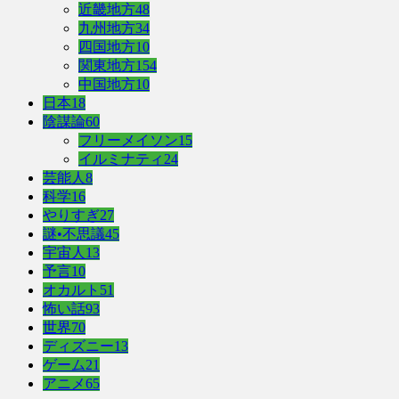
近畿地方
48
九州地方
34
四国地方
10
関東地方
154
中国地方
10
日本
18
陰謀論
60
フリーメイソン
15
イルミナティ
24
芸能人
8
科学
16
やりすぎ
27
謎•不思議
45
宇宙人
13
予言
10
オカルト
51
怖い話
93
世界
70
ディズニー
13
ゲーム
21
アニメ
65