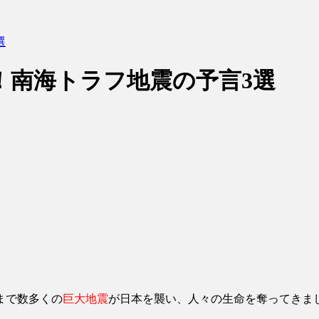
選
！南海トラフ地震の予言3選
まで数多くの
巨大地震
が日本を襲い、人々の生命を奪ってきま