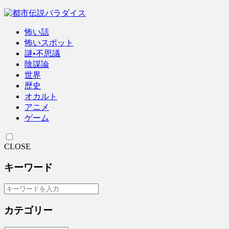
怖い話
怖いスポット
謎•不思議
陰謀論
世界
歴史
オカルト
アニメ
ゲーム
CLOSE
キーワード
カテゴリー