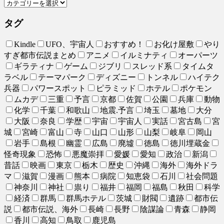
タグ
Kindle
UFO、宇宙人
おすすめ！
お化け屋敷
やり
すぎ都市伝説まとめ
アニメ
イルミナティ
オーパーツ
ギラティナ
ゲーム
ジブリ
スレッド系
タイムタ
ラベル
テーマパーク
ディズニー
トンネル
ハイテク
兵器
パワースポット
ピラミッド
ホテル
ポケモン
ムカデ
三重
予言
京都
佐賀
公園
兵庫
動物
化学
千葉
和歌山
地震.予言
埼玉
墓地
大分
大阪
奈良
学歴
宇宙
宇宙人
実話
宮古島
宮
城
宮崎
富山
寺
山口
山形
山梨
岐阜
岡山
岩手
島根
幽霊
広島
廃墟
徳島
徳川埋蔵金
怪奇現象
恐怖
悪魔崇拝
愛媛
愛知
政治
新潟
昔話
映画
東京
栃木
歴史
沖縄
海外
海外ドラ
マ
滋賀
漫画
熊本
病院
知恵袋
石川
社会問題
神奈川
神社
祟り
福井
福岡
福島
秋田
科学
経済
群馬
群馬ホテル
茨城
財閥
遺跡
都市伝
説
都市伝説、海外
長崎
長野
陰謀論
青森
静岡
香川
高知
鳥取
鹿児島