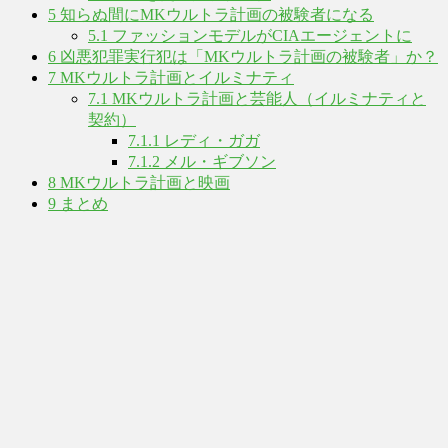
5
知らぬ間にMKウルトラ計画の被験者になる
5.1
ファッションモデルがCIAエージェントに
6
凶悪犯罪実行犯は「MKウルトラ計画の被験者」か？
7
MKウルトラ計画とイルミナティ
7.1
MKウルトラ計画と芸能人（イルミナティと
契約）
7.1.1
レディ・ガガ
7.1.2
メル・ギブソン
8
MKウルトラ計画と映画
9
まとめ