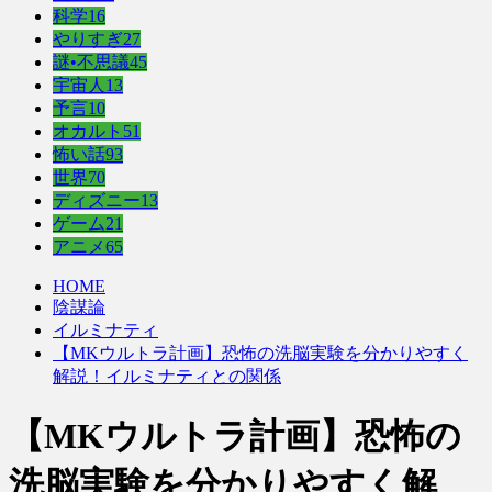
科学
16
やりすぎ
27
謎•不思議
45
宇宙人
13
予言
10
オカルト
51
怖い話
93
世界
70
ディズニー
13
ゲーム
21
アニメ
65
HOME
陰謀論
イルミナティ
【MKウルトラ計画】恐怖の洗脳実験を分かりやすく
解説！イルミナティとの関係
【MKウルトラ計画】恐怖の
洗脳実験を分かりやすく解