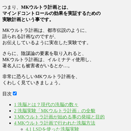
つまり、
MKウルトラ計画とは、
マインドコントロールの効果を実証するための
実験計画
という事です。
MKウルトラ計画は、都市伝説のように、
語られる計画なのですが、
お伝えしているように実在した実験です。
さらに、陰謀論の要素を取り入れると、
MKウルトラ計画は、イルミナティ使用し、
著名人にも被害者がいるとか…。
非常に恐ろしいMKウルトラ計画を、
くわしく見ていきましょう。
目次
1
洗脳とは？現代の洗脳の数々
2
洗脳実験「MKウルトラ計画」の全貌
3
MKウルトラ計画が始める事の発端と目的
4
MKウルトラ計画で行われた洗脳方法
4.1
LSDを使った洗脳実験