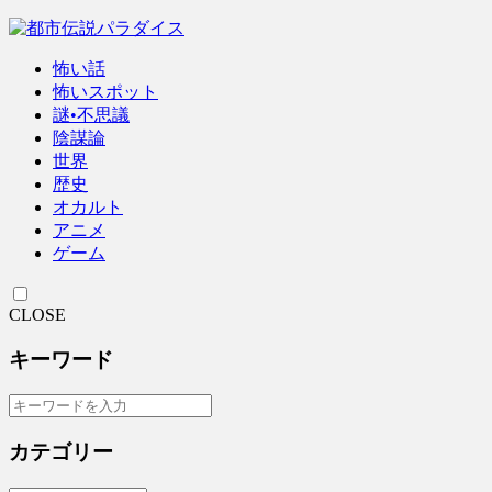
怖い話
怖いスポット
謎•不思議
陰謀論
世界
歴史
オカルト
アニメ
ゲーム
CLOSE
キーワード
カテゴリー