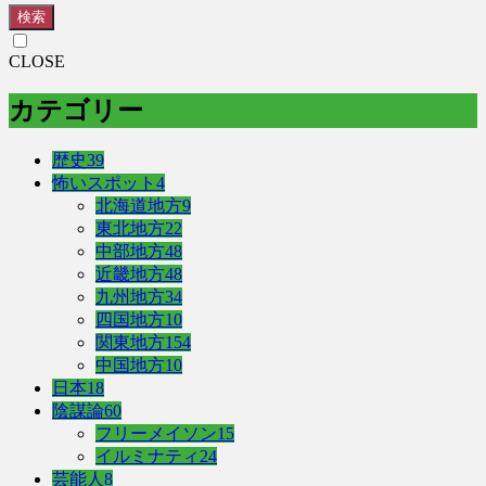
検索
CLOSE
カテゴリー
歴史
39
怖いスポット
4
北海道地方
9
東北地方
22
中部地方
48
近畿地方
48
九州地方
34
四国地方
10
関東地方
154
中国地方
10
日本
18
陰謀論
60
フリーメイソン
15
イルミナティ
24
芸能人
8