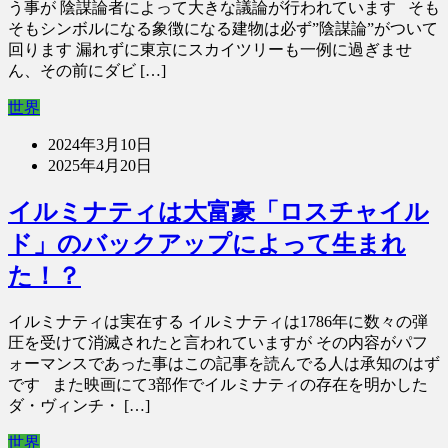
う事が 陰謀論者によって大きな議論が行われています そも
そもシンボルになる象徴になる建物は必ず”陰謀論”がついて
回ります 漏れずに東京にスカイツリーも一例に過ぎませ
ん、その前にダビ […]
世界
2024年3月10日
2025年4月20日
イルミナティは大富豪「ロスチャイル
ド」のバックアップによって生まれ
た！？
イルミナティは実在する イルミナティは1786年に数々の弾
圧を受けて消滅されたと言われていますが その内容がパフ
ォーマンスであった事はこの記事を読んでる人は承知のはず
です また映画にて3部作でイルミナティの存在を明かした
ダ・ヴィンチ・ […]
世界