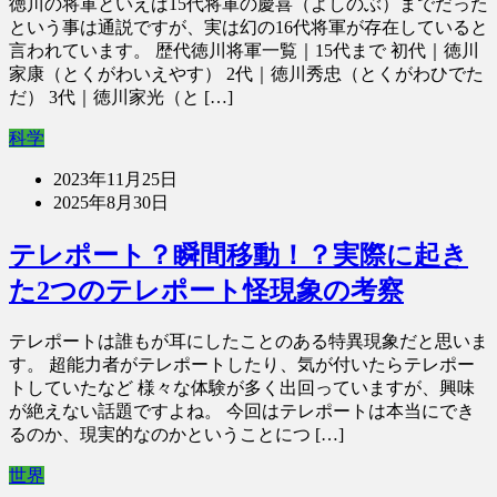
徳川の将軍といえば15代将軍の慶喜（よしのぶ）までだった
という事は通説ですが、実は幻の16代将軍が存在していると
言われています。 歴代徳川将軍一覧｜15代まで 初代｜徳川
家康（とくがわいえやす） 2代｜徳川秀忠（とくがわひでた
だ） 3代｜徳川家光（と […]
科学
2023年11月25日
2025年8月30日
テレポート？瞬間移動！？実際に起き
た2つのテレポート怪現象の考察
テレポートは誰もが耳にしたことのある特異現象だと思いま
す。 超能力者がテレポートしたり、気が付いたらテレポー
トしていたなど 様々な体験が多く出回っていますが、興味
が絶えない話題ですよね。 今回はテレポートは本当にでき
るのか、現実的なのかということにつ […]
世界