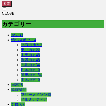
検索
CLOSE
カテゴリー
歴史
39
怖いスポット
4
北海道地方
9
東北地方
22
中部地方
48
近畿地方
48
九州地方
34
四国地方
10
関東地方
154
中国地方
10
日本
18
陰謀論
60
フリーメイソン
15
イルミナティ
24
芸能人
8