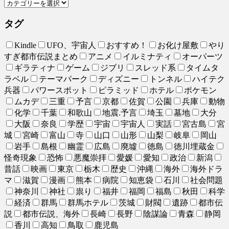
タグ
Kindle
UFO、宇宙人
おすすめ！
お化け屋敷
やり
すぎ都市伝説まとめ
アニメ
イルミナティ
オーパーツ
ギラティナ
ゲーム
ジブリ
スレッド系
タイムタ
ラベル
テーマパーク
ディズニー
トンネル
ハイテク
兵器
パワースポット
ピラミッド
ホテル
ポケモン
ムカデ
三重
予言
京都
佐賀
公園
兵庫
動物
化学
千葉
和歌山
地震.予言
埼玉
墓地
大分
大阪
奈良
学歴
宇宙
宇宙人
実話
宮古島
宮
城
宮崎
富山
寺
山口
山形
山梨
岐阜
岡山
岩手
島根
幽霊
広島
廃墟
徳島
徳川埋蔵金
怪奇現象
恐怖
悪魔崇拝
愛媛
愛知
政治
新潟
昔話
映画
東京
栃木
歴史
沖縄
海外
海外ドラ
マ
滋賀
漫画
熊本
病院
知恵袋
石川
社会問題
神奈川
神社
祟り
福井
福岡
福島
秋田
科学
経済
群馬
群馬ホテル
茨城
財閥
遺跡
都市伝
説
都市伝説、海外
長崎
長野
陰謀論
青森
静岡
香川
高知
鳥取
鹿児島