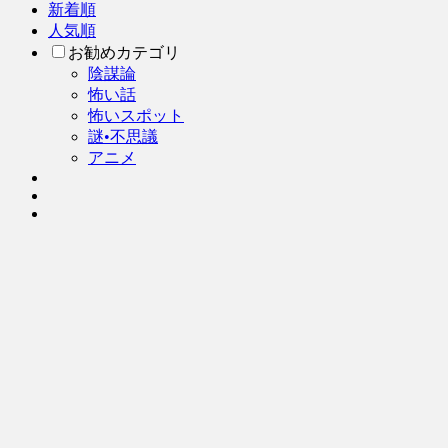
新着順
人気順
お勧めカテゴリ
陰謀論
怖い話
怖いスポット
謎•不思議
アニメ