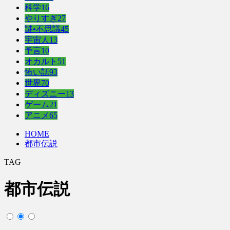
科学
16
やりすぎ
27
謎•不思議
45
宇宙人
13
予言
10
オカルト
51
怖い話
93
世界
70
ディズニー
13
ゲーム
21
アニメ
65
HOME
都市伝説
TAG
都市伝説