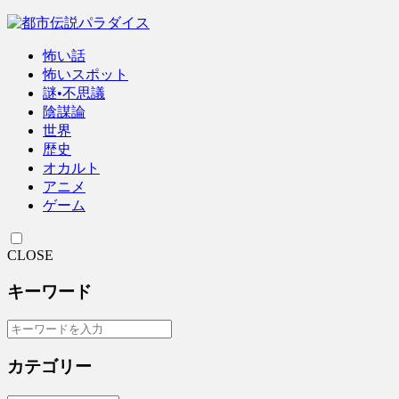
怖い話
怖いスポット
謎•不思議
陰謀論
世界
歴史
オカルト
アニメ
ゲーム
CLOSE
キーワード
カテゴリー