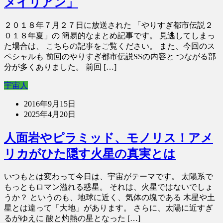
メイリアン」
２０１８年７月２７日に放送された 「やりすぎ都市伝説２
０１８年夏」の 簡易的なまとめ記事です。 見逃してしまっ
た場合は、 こちらの記事をご覧ください。 また、今回のス
ペシャルも 前回のやりすぎ都市伝説SSの内容と つながる部
分が多くありました。 前回 […]
宇宙人
2016年9月15日
2025年4月20日
人面岩やピラミッド、モノリス！アメ
リカがひた隠す火星の真実とは
いつもとは変わって今日は、宇宙がテーマです。 太陽系で
もっともロマン溢れる惑星。 それは、火星ではないでしょ
うか？ というのも、地球に近く、気体の塊である 木星や土
星とは違って「大地」があります。 さらに、太陽に近すぎ
るがゆえに 酸と灼熱の星となった […]