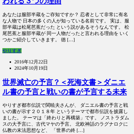
われる３つの理由
あなたは服部半蔵をご存知ですか？ 忍者として非常に有名
な人物で 日本の多くの人が知っている名前です。 実は、服
部半蔵は松尾芭蕉だった という説があるそうなんです。 松
尾芭蕉と服部半蔵が 同一人物だったと言われる理由を いく
つかご紹介していきます。 徳 […]
やりすぎ
2016年12月22日
2024年10月19日
世界滅亡の予言？＜死海文書＞ダニエ
ル書の予言と戦いの書が予言する未来
やりすぎ都市伝説で関暁夫さんが、 ダニエル書の予言と戦
いの書が示す２０１８年 というテーマで都市伝説を披露し
ました。 テーマは「終わりと再構築」です。 ノストラダム
スの大予言に、古代マヤの予言。 北欧神話のラグナロクに
仏教の末法思想など、 「世界の終 […]