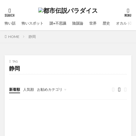
怖い話
怖いスポット
謎•不思議
陰謀論
世界
歴史
オカルト
HOME
静岡
TAG
静岡
新着順
人気順
お勧めカテゴリ
陰謀論
怖い話
怖いスポット
謎•不思議
アニメ