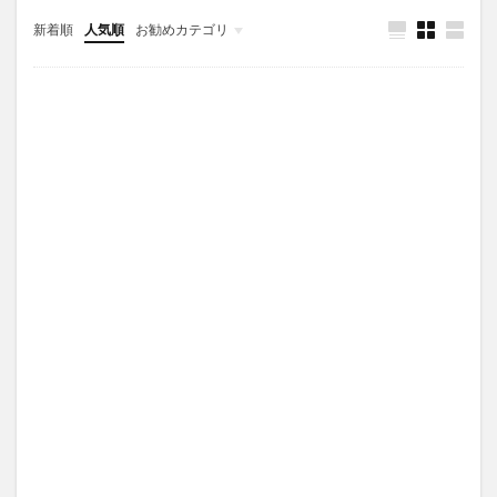
新着順
人気順
お勧めカテゴリ
陰謀論
怖い話
怖いスポット
謎•不思議
アニメ