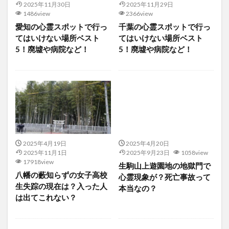
2025年11月30日
2025年11月29日
1486view
2366view
愛知の心霊スポットで行っ
千葉の心霊スポットで行っ
てはいけない場所ベスト
てはいけない場所ベスト
5！廃墟や病院など！
5！廃墟や病院など！
2025年4月19日
2025年4月20日
2025年11月1日
2025年9月23日
1058view
17918view
生駒山上遊園地の地獄門で
八幡の藪知らずの女子高校
心霊現象が？死亡事故って
生失踪の現在は？入った人
本当なの？
は出てこれない？