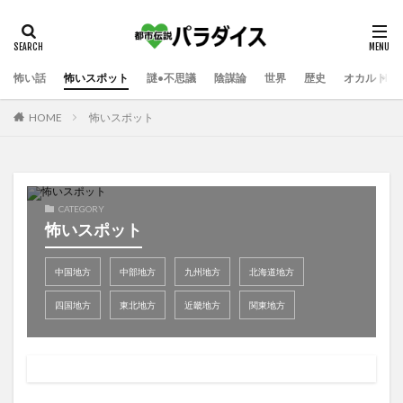
怖い話
怖いスポット
謎•不思議
陰謀論
世界
歴史
オカルト
HOME
怖いスポット
CATEGORY
怖いスポット
中国地方
中部地方
九州地方
北海道地方
四国地方
東北地方
近畿地方
関東地方